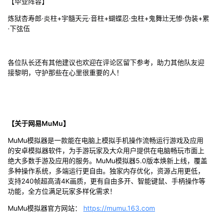
【毕业阵容】
炼狱杏寿郎·炎柱+宇髓天元·音柱+蝴蝶忍·虫柱+鬼舞辻无惨·伪装+累
·下弦伍
各位队长还有其他建议也欢迎在评论区留下参考，助力其他队友迎
接黎明，守护那些在心里很重要的人！
【关于网易MuMu】
MuMu模拟器是一款能在电脑上模拟手机操作流畅运行游戏及应用
的安卓模拟器软件，为手游玩家及大众用户提供在电脑畅玩市面上
绝大多数手游及应用的服务。MuMu模拟器5.0版本焕新上线，覆盖
多种操作系统，多端运行更自由。独家内存优化，资源占用更低，
支持240帧超高清4K画质，更有自由多开、智能键鼠、手柄操作等
功能，全方位满足玩家多样化需求！
MuMu模拟器官方网站：
https://mumu.163.com