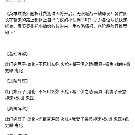
2025-09-11
《英雄攻战》删档计费测试即将开启，无限城战一触即发！各位队
长在斩鬼的路上都组上自己心仪的小伙伴了吗？助力各位队长快速
斩鬼，寿婆婆委托小编给各位带来一手攻略情报，各阶段阵容推荐
如下：
【基础阵容】
灶门妳豆子·鬼化+不死川玄弥·火枪+嘴平伊之助·面具+锖兔·魂魄+愈
史郎·鬼化
【进阶阵容】
灶门妳豆子·鬼化+不死川玄弥·火枪+嘴平伊之助·面具+我妻子善意·
神速+珠世·鬼医
【高阶阵容】
灶门妳豆子·鬼化+炼狱杏寿郎·炎柱+我妻子善意神速+珠世·鬼医+愈
史郎·鬼化