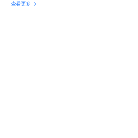
台挂机 按键设置教程
查看更多