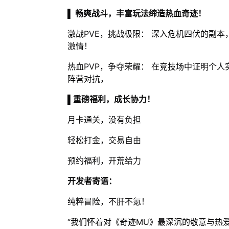
▌ 畅爽战斗，丰富玩法缔造热血奇迹！
激战PVE，挑战极限： 深入危机四伏的副本
激情！
热血PVP，争夺荣耀： 在竞技场中证明个
阵营对抗，
▌重磅福利，成长协力！
月卡通关，没有负担
轻松打金，交易自由
预约福利，开荒给力
开发者寄语：
纯粹冒险，不肝不氪！
“我们怀着对《奇迹MU》最深沉的敬意与热