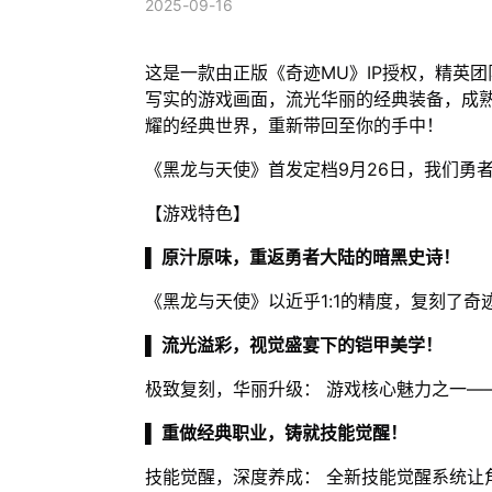
2025-09-16
这是一款由正版《奇迹MU》IP授权，精英团
写实的游戏画面，流光华丽的经典装备，成
耀的经典世界，重新带回至你的手中！
《黑龙与天使》首发定档9月26日，我们勇
【游戏特色】
▌ 原汁原味，重返勇者大陆的暗黑史诗！
《黑龙与天使》以近乎1:1的精度，复刻了奇
▌ 流光溢彩，视觉盛宴下的铠甲美学！
极致复刻，华丽升级： 游戏核心魅力之一—
▌ 重做经典职业，铸就技能觉醒！
技能觉醒，深度养成： 全新技能觉醒系统让