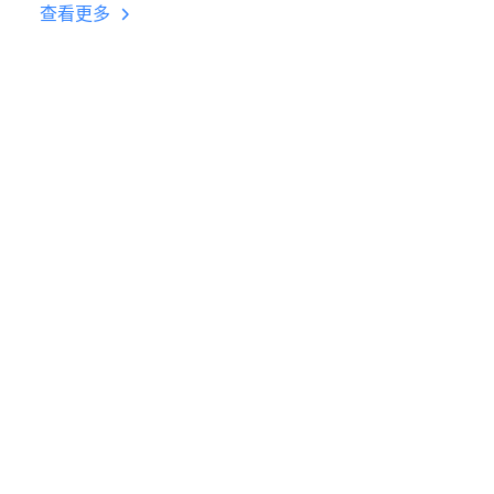
台挂机 按键设置教程
查看更多