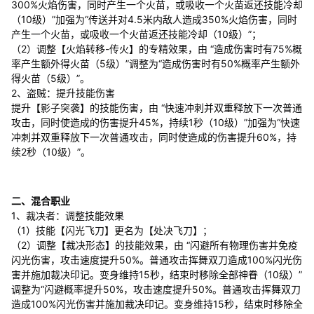
300%火焰伤害，同时产生一个火苗，或吸收一个火苗返还技能冷却
（10级）”加强为“传送并对4.5米内敌人造成350%火焰伤害，同时
产生一个火苗，或吸收一个火苗返还技能冷却（10级）”；
（2）调整【火焰转移-传火】的专精效果，由 “造成伤害时有75%概
率产生额外得火苗（5级）”调整为“造成伤害时有50%概率产生额外
得火苗（5级）”。
2、盗贼：提升技能伤害
提升【影子突袭】的技能伤害，由 “快速冲刺并双重释放下一次普通
攻击，同时使造成的伤害提升45%，持续1秒（10级）”加强为“快速
冲刺并双重释放下一次普通攻击，同时使造成的伤害提升60%，持
续2秒（10级）”。
二、混合职业
1、裁决者：调整技能效果
（1）技能【闪光飞刀】更名为【处决飞刀】；
（2）调整【裁决形态】的技能效果，由 “闪避所有物理伤害并免疫
闪光伤害，攻击速度提升50%。普通攻击挥舞双刀造成100%闪光伤
害并施加裁决印记。变身维持15秒，结束时移除全部神眷（10级）”
调整为“闪避概率提升50%，攻击速度提升50%。普通攻击挥舞双刀
造成100%闪光伤害并施加裁决印记。变身维持15秒，结束时移除全