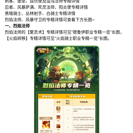
刺客、堡垒、自然使及混沌法师专精详情
忍者、风暴萨满、死灵法师、阳炎使专精详情
黑暗骑士、丛林射手、白骑士专精详情
烈焰法师、风暴守卫的专精详情可查看下方长图~
一、烈焰法师
烈焰法师的【聚灵术】专精详情可见“德鲁伊职业专精一览”长图，
【火焰转移】专精详情可见“火焰骑士职业专精一览”长图。