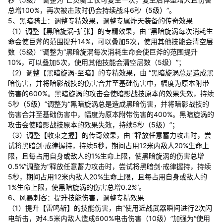
总增100%，再次被击败时仍会持续战斗6秒（5级）”。
5、黑暗骑士：调整专精效果，调整专属炸天装备的传奇效果
（1）调整【黑暗旋涡-扩张】的专精效果，由 “黑暗旋涡每次消耗生
命会使巨斧的范围提升14%，可以叠加5次，使用其他技能会清空层
数（5级）”调整为“黑暗旋涡每次消耗生命会使巨斧的范围提升
10%，可以叠加5次，使用其他技能会清空层数（5级）”；
（2）调整【黑暗旋涡-至暗】的专精效果，由 “黑暗旋涡总是造成黑
暗伤害，并将暗影战技的伤害合并至基础伤害中，幅度为原本附带
伤害的600%。黑暗旋涡的攻击会使暗影战技原本的效果失效，持续
5秒（5级）”调整为“黑暗旋涡总是造成黑暗伤害，并将暗影战技的
伤害合并至基础伤害中，幅度为原本附带伤害的400%。黑暗旋涡的
攻击会使暗影战技原本的效果失效，持续5秒（5级）”；
（3）调整【收束之握】的传奇效果，由 “释放任意蓄力攻击时，尝
试将黑暗剑·戒律握持，持续5秒，期间占用12米内敌人20%生命上
限，且每占用自身或敌人的1%生命上限，使黑暗旋涡的伤害总增
0.5%”调整为“释放任意蓄力攻击时，尝试将黑暗剑·戒律握持，持续
5秒，期间占用12米内敌人20%生命上限，且每占用自身或敌人的
1%生命上限，使黑暗旋涡的伤害总增0.2%”。
6、风暴刺客：提升技能伤害，调整专精效果
（1）提升【雷鸣斩】的技能伤害，由“使用近战武器瞬间进行2次闪
电斩击，对4.5米内敌人造成600%电击伤害（10级）”加强为“使用