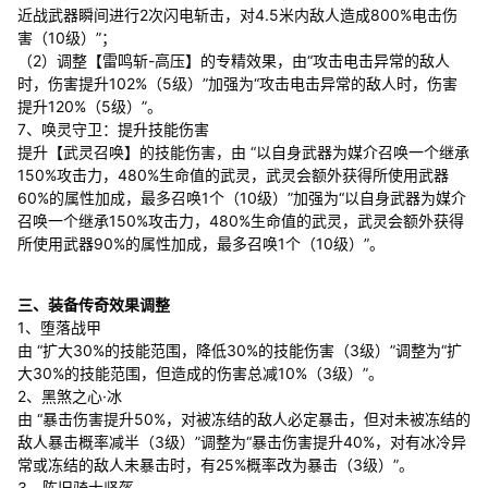
近战武器瞬间进行2次闪电斩击，对4.5米内敌人造成800%电击伤
害（10级）”；
（2）调整【雷鸣斩-高压】的专精效果，由“攻击电击异常的敌人
时，伤害提升102%（5级）”加强为“攻击电击异常的敌人时，伤害
提升120%（5级）”。
7、唤灵守卫：提升技能伤害
提升【武灵召唤】的技能伤害，由 “以自身武器为媒介召唤一个继承
150%攻击力，480%生命值的武灵，武灵会额外获得所使用武器
60%的属性加成，最多召唤1个（10级）”加强为“以自身武器为媒介
召唤一个继承150%攻击力，480%生命值的武灵，武灵会额外获得
所使用武器90%的属性加成，最多召唤1个（10级）”。
三、装备传奇效果调整
1、堕落战甲
由 “扩大30%的技能范围，降低30%的技能伤害（3级）”调整为“扩
大30%的技能范围，但造成的伤害总减10%（3级）”。
2、黑煞之心·冰
由 “暴击伤害提升50%，对被冻结的敌人必定暴击，但对未被冻结的
敌人暴击概率减半（3级）”调整为“暴击伤害提升40%，对有冰冷异
常或冻结的敌人未暴击时，有25%概率改为暴击（3级）”。
3、陈旧骑士坚盔