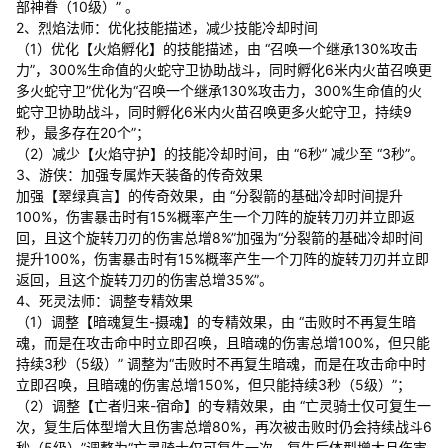
部神眷（10级）” 。
2、烈焰法师：优化技能描述，减少技能冷却时间
（1）优化【火焰孵化】的技能描述，由 “召唤一个继承130%攻击
力”，300%生命值的火蛇守卫协助战斗，同时孵化6米内火苗召唤更
多火蛇守卫”优化为“召唤一个继承130%攻击力，300%生命值的火
蛇守卫协助战斗，同时孵化6米内火苗召唤更多火蛇守卫，持续9
秒，最多存在20个”；
（2）减少【火焰守护】的技能冷却时间，由 “6秒” 减少至 “3秒”。
3、游侠：加强专属炸天装备的传奇效果
加强【翠绿真言】的传奇效果，由 “分裂箭的基础冷却时间提升
100%，伤害暴击时有15%概率产生一个刀阵的旋转刀刃并立即返
回，且这个旋转刀刃的伤害总增8%”加强为“分裂箭的基础冷却时间
提升100%，伤害暴击时有15%概率产生一个刀阵的旋转刀刃并立即
返回，且这个旋转刀刃的伤害总增35%”。
4、死灵法师：调整专精效果
（1）调整【暗魂复生-摄魂】的专精效果，由 “击败时不再复生暗
魂，而是在攻击命中时立即召唤，且暗魂的伤害总增100%，但只能
持续3秒（5级）” 调整为“击败时不再复生暗魂，而是在攻击命中时
立即召唤，且暗魂的伤害总增150%，但只能持续3秒（5级）”；
（2）调整【亡者归来-宿命】的专精效果，由 “亡灵骑士仅可复生一
次，复生后体型增大且伤害总增80%，再次被击败时仍会持续战斗6
秒（5级）”调整为“亡灵骑士仅可复生一次，复生后体型增大且伤害