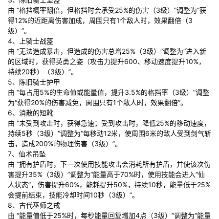
由 “格挡概率翻倍，但格挡时会承受25%的伤害（3级）”调整为“获
得12%的近距离伤害加成，周围只有1个敌人时，效果翻倍（3
级）”。
4、上骑士战盔
由 “无法造成暴击，但造成的伤害总增25%（3级）”调整为“进入新
的区域时，获得英勇之姿（攻击力提升600、移动速度提升10%，
持续20秒）（3级）”。
5、陈旧骑士护甲
由 “每占用5%的生命值或能量值，提升3.5%的格挡率（3级）”调整
为“获得20%的伤害减免，周围只有1个敌人时，效果翻倍”。
6、消散的短靴
由 “未受到攻击时，获得急速；受到攻击时，降低25%的移动速度，
持续5秒（3级）”调整为“每移动12米，使周围6米的敌人受到剑气斩
击，造成200%的物理伤害（3级）”。
7、仙术吊坠
由 “拥有护盾时，下一次使用技能攻击会消耗所有护盾，并使该次伤
害提升35%（3级）”调整为“能量高于70%时，使用技能会进入“仙
人状态”，伤害提升60%，能耗提升50%，持续10秒，能量低于25%
会提前结束，技能冷却时间10秒（3级）”。
8、古代巫师之戒
由 “能量值低于25%时，每秒能量回复增加4点（3级）”调整为“能量