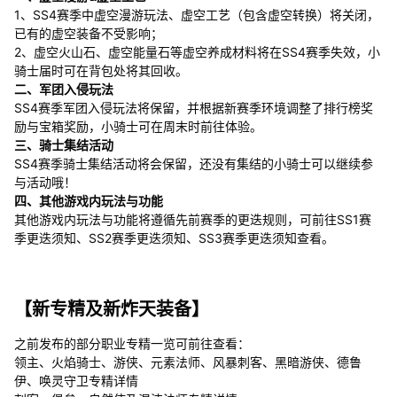
1、SS4赛季中虚空漫游玩法、虚空工艺（包含虚空转换）将关闭，
已有的虚空装备不受影响；
2、虚空火山石、虚空能量石等虚空养成材料将在SS4赛季失效，小
骑士届时可在背包处将其回收。
二、军团入侵玩法
SS4赛季军团入侵玩法将保留，并根据新赛季环境调整了排行榜奖
励与宝箱奖励，小骑士可在周末时前往体验。
三、骑士集结活动
SS4赛季骑士集结活动将会保留，还没有集结的小骑士可以继续参
与活动哦！
四、其他游戏内玩法与功能
其他游戏内玩法与功能将遵循先前赛季的更迭规则，可前往SS1赛
季更迭须知、SS2赛季更迭须知、SS3赛季更迭须知查看。
【新专精及新炸天装备】
之前发布的部分职业专精一览可前往查看：
领主、火焰骑士、游侠、元素法师、风暴刺客、黑暗游侠、德鲁
伊、唤灵守卫专精详情