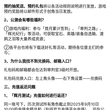
预约抽奖送、预约礼包
将以各活动规则说明进行发放，游戏
预约奖励将以邮件形式于创角当日发放。
2、公测会有哪些福利？
①游戏内福利：参与「首月累计签到」、「审判之路」、
「辉光纪行」等活动，可获取宝石、英雄/装备自选箱、渡
鸦之羽等大量养成资源；
②各平台也将有下载送好礼等活动，期待各位堡主们的参
与；
3、为什么我找不到兑换码、邮箱入口？
礼包码和邮箱都会在达到审判官3级时开放。
礼包码兑换入口：左上角头像——右下角设置——兑换码
三、充值返还问题
1、「辉月测试」充值如何进行返还？
同一账号下，历次测试所有角色截止到2025年9月10日
10:00的充值金额总和（包括官方充值平台充值），可在公