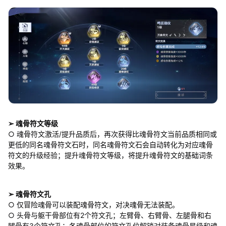
➢ 魂骨符文等级
○ 魂骨符文激活/提升品质后，再次获得比魂骨符文当前品质相同或
更低的同名魂骨符文石时，同名魂骨符文石会自动转化为对应魂骨
符文的升级经验；提升魂骨符文等级，将提升魂骨符文的基础词条
效果。
➢ 魂骨符文孔
○ 仅冒险魂骨可以装配魂骨符文，对决魂骨无法装配。
○ 头骨与躯干骨部位有2个符文孔；左臂骨、右臂骨、左腿骨和右
腿骨有3个符文孔；各魂骨部位的符文孔位解锁对装备魂骨星级和魂