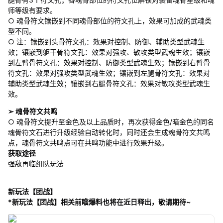
师等级有要求。
○ 魂骨符文镶嵌到不同魂骨部位的符文孔上，效果可加成的武魂类
型不同。
○ 注：镶嵌到头骨符文孔：效果对控制、防御、辅助类型武魂生
效；镶嵌到躯干骨符文孔：效果对强攻、敏攻类型武魂生效；镶嵌
到左臂骨符文孔：效果对控制、防御类型武魂生效；镶嵌到右臂骨
符文孔：效果对强攻类型武魂生效；镶嵌到左腿骨符文孔：效果对
辅助类型武魂生效；镶嵌到右腿骨符文孔：效果对敏攻类型武魂生
效。
➢ 魂骨符文共鸣
○ 魂骨符文提升至金色及以上品质时，再次获得金色/暗金色的同名
魂骨符文石进行升级经验自动转化时，同时还会生成魂骨符文共鸣
点，魂骨符文共鸣点可在共鸣功能中进行效果升级。
获取途径
强敌再临组队玩法
新玩法【团战】
*新玩法【团战】相关前瞻爆料也将在近日释出，敬请期待~