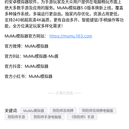
的安卓模拟器软件，为手游玩家及大众用户提供在电脑畅玩市面上
绝大多数手游及应用的服务。MuMu模拟器5.0版本焕新上线，覆盖
多种操作系统，多端运行更自由。独家内存优化，资源占用更低，
支持240帧超高清4K画质，更有自由多开、智能键鼠/手柄操作等功
能，全方位满足玩家多样化需求！
MuMu模拟器官方网站：
https://mumu.163.com
官方微博：MuMu模拟器
官方B站：MuMu模拟器-Mu酱
官方抖音：MuMu模拟器
官方小红书：MuMu模拟器
文章已到底
关键词:
MuMu模拟器
阴阳师百闻牌
阴阳师百闻牌电脑版
阴阳师手游
阴阳师手游电脑版
《阴阳师》手游