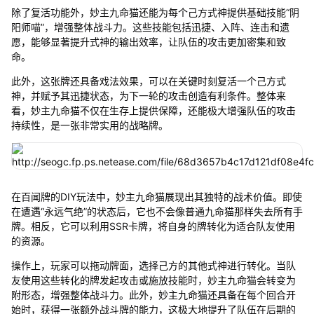
除了复活功能外，妙主九命猫还能为每个己方式神提供基础技能“阴
阳师喵”，增强整体战斗力。这些技能包括迅捷、入阵、连击和遗
愿，能够显著提升式神的输出效率，让队伍的攻击更加密集和致
命。
此外，这张牌还具备戏法效果，可以在关键时刻复活一个己方式
神，并赋予其迅捷状态，为下一轮的攻击创造有利条件。整体来
看，妙主九命猫不仅在生存上提供保障，还能极大增强队伍的攻击
持续性，是一张非常实用的战略牌。
在百闻牌的DIY玩法中，妙主九命猫展现出其独特的战术价值。即使
在遭遇“永远气绝”的状态后，它也不会像普通九命猫那样失去所有手
牌。相反，它可以利用SSR卡牌，将自身的牌转化为适合队友使用
的资源。
操作上，玩家可以拖动牌面，选择己方的其他式神进行转化。当队
友使用这些转化的牌发起攻击或施放技能时，妙主九命猫会转变为
附形态，增强整体战斗力。此外，妙主九命猫还具备在每个回合开
始时，获得一张额外战斗牌的能力，这极大地提升了队伍在后期的