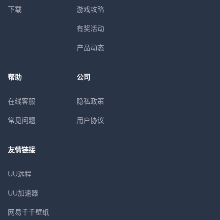
下载
游戏攻略
有奖活动
产品动态
帮助
公司
在线客服
隐私政策
常见问题
用户协议
友情链接
UU远程
UU加速器
网易千千壁纸