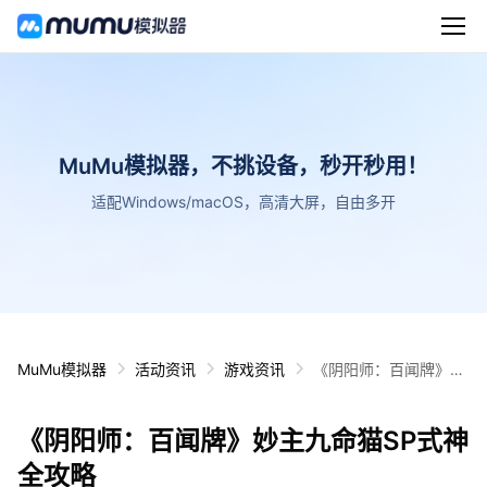
MuMu模拟器，不挑设备，秒开秒用！
适配Windows/macOS，高清大屏，自由多开
MuMu模拟器
活动资讯
游戏资讯
《阴阳师：百闻牌》妙
主九命猫SP式神全攻略
《阴阳师：百闻牌》妙主九命猫SP式神
全攻略