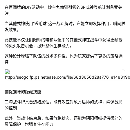
在百闻牌的DIY活动中，妙主九命猫引领的SP式神登船计划备受关
注。
当其他式神使用“丢毛球”这一战斗牌时，它能立即发挥作用，瞬间触
发效果。
此技能不仅让阴阳师的喵和队伍中的其他式神在战斗中获得更频繁
的免火攻击机会，提升整体生存能力。
这种设计增强了队伍的战术多样性，也为玩家提供了更多的策略选
择。
捕捉猫咪的隐藏技能
二勾战斗牌具备追猎属性，能有效应对敌方后排的式神，确保战局
的控制
此外，当战斗结束后，如果气绝状态，还能为阴阳师喵提供额外的
屏障保护，增强其生存能力