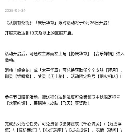
2025-09-24
《从前有条街》「庆乐华章」限时活动将于9月26日开启！
开服天数达到13天及以上的区服开启。
活动开启后，可通过主界面左上角【协庆华章】【合乐婵娟】进入
活动。
消耗「缘金花」或「太平华章」可兑换获取任辛辛皮肤【拜月】、
御灵【锦鳞鳞】、梦灵【氐土貉】、活动限定称号【烟火相庆】!
参与节日赠花活动，赠送积分达到进度可免费领取中秋限定称号
【欢聚吃饼】、莱瑞诗卡皮肤【飞天】等奖励！
完成系列活动任务，可免费领取装饰建筑【千心流荧】\【万愿浮
波】\【渡桥连灯】\【心灯莲座】\【拢捻成调】、表情【疑问】\