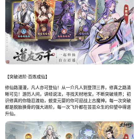
【突破进阶·百炼成仙】
修仙路漫漫，凡人亦可登仙！从一介凡人到登顶三界，修真之路清
晰可见！游历人间，讲经说法，寻找天材地宝，不断突破境界；初
识修真的你隐忍渡劫，蜕变元婴的你可迎战上古魔神。每一次突破
都是脱胎换骨的强大进阶，每一次飞升都在芸芸众生的仰望中得道
升仙。