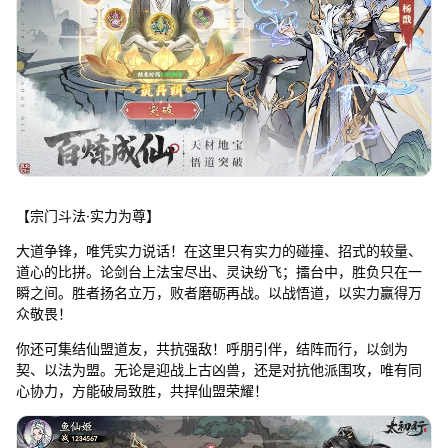
【宗门斗法·实力为尊】
大道争锋，唯凭实力说话！在这里只有实力的碰撞、招式的较量、
道心的比拼。论剑台上法宝尽出、灵诀纷飞；擂台中，胜负只在一
瞬之间。胜者扬名立万，败者磨砺再战。以战悟道，以实力赢得万
众敬畏！
你还可集结仙盟道友，共抗强敌！呼朋引伴，结阵而行，以剑为
契、以法为盟。无论是迎战上古凶兽，还是对抗他派围攻，唯有同
心协力，方能破局致胜，共捍仙盟荣耀！