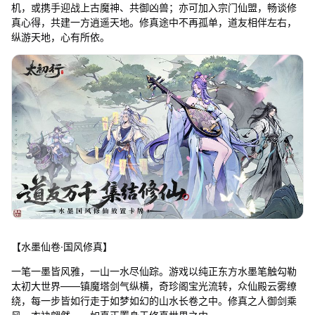
机，或携手迎战上古魔神、共御凶兽；亦可加入宗门仙盟，畅谈修
真心得，共建一方逍遥天地。修真途中不再孤单，道友相伴左右，
纵游天地，心有所依。
【水墨仙卷·国风修真】
一笔一墨皆风雅，一山一水尽仙踪。游戏以纯正东方水墨笔触勾勒
太初大世界——镇魔塔剑气纵横，奇珍阁宝光流转，众仙殿云雾缭
绕，每一步皆如行走于如梦如幻的山水长卷之中。修真之人御剑乘