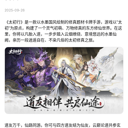
2025-09-26
《太初行》是一款以水墨国风绘制的修真题材卡牌手游，游戏以“太
初”为原点，构建了一个灵气初萌、万物修真的东方修仙世界。在这
里，你将以凡胎入道，一步步踏入云烟缭绕、意境悠远的水墨仙
阙，亲历一段逍遥自在、不染凡俗的太初修真之旅。
道友万千，仙路同游。你可与四方道友结为仙友，云巅论道共参玄