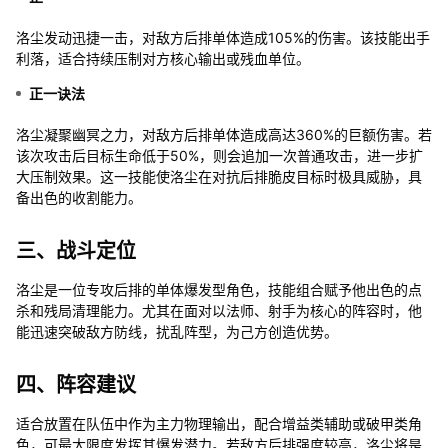
洛尘发动迅捷一击，对敌方后排单体造成105%的伤害。该技能出手
利落，适合持续压制对方核心输出或残血单位。
正一诀法
洛尘凝聚幽冥之力，对敌方后排单体造成高达360%的巨额伤害。若
该次攻击后目标生命低于50%，则会追加一次普通攻击，进一步扩
大压制效果。这一技能使洛尘在对抗后排脆皮目标时极具威胁，具
备出色的收割能力。
三、战斗定位
洛尘是一位专攻后排的单体爆发型角色，技能组合赋予他出色的点
杀和残局清理能力。尤其在面对以法师、射手为核心的阵容时，他
能迅速突破敌方防线，扰乱阵型，为己方创造优势。
四、阵容建议
适合放置在队伍中作为主力物理输出，配合增益类辅助或破甲类角
色，可最大限度发挥其爆发潜力。若敌方后排强度较高，洛尘将是