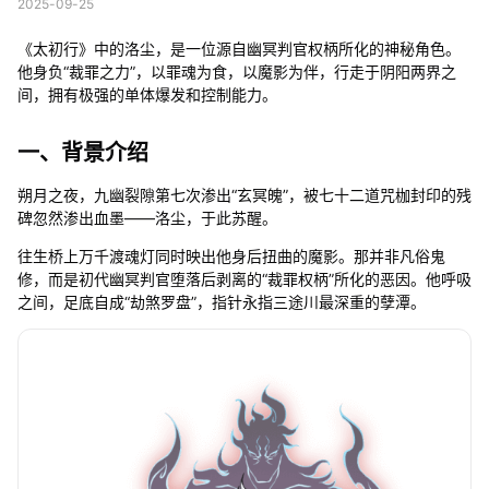
2025-09-25
《太初行》中的洛尘，是一位源自幽冥判官权柄所化的神秘角色。
他身负“裁罪之力”，以罪魂为食，以魔影为伴，行走于阴阳两界之
间，拥有极强的单体爆发和控制能力。
一、背景介绍
朔月之夜，九幽裂隙第七次渗出“玄冥魄”，被七十二道咒枷封印的残
碑忽然渗出血墨——洛尘，于此苏醒。
往生桥上万千渡魂灯同时映出他身后扭曲的魔影。那并非凡俗鬼
修，而是初代幽冥判官堕落后剥离的“裁罪权柄”所化的恶因。他呼吸
之间，足底自成“劫煞罗盘”，指针永指三途川最深重的孽潭。