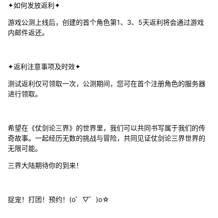
✦如何发放返利✦
游戏公测上线后，创建的首个角色第1、3、5天返利将会通过游戏
内邮件返还。
✦返利注意事项及时效✦
测试返利仅可领取一次，公测期间，您可在首个注册角色的服务器
进行领取。
希望在《仗剑论三界》的世界里，我们可以共同书写属于我们的传
奇故事。一起经历无数的挑战与冒险，共同见证仗剑论三界世界的
无限可能。
三界大陆期待你的到来！
捉宠！打团！预约！(o゜▽゜)o☆