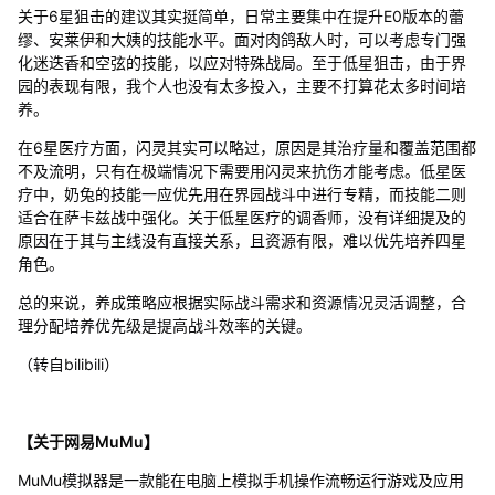
关于6星狙击的建议其实挺简单，日常主要集中在提升E0版本的蕾
缪、安莱伊和大姨的技能水平。面对肉鸽敌人时，可以考虑专门强
化迷迭香和空弦的技能，以应对特殊战局。至于低星狙击，由于界
园的表现有限，我个人也没有太多投入，主要不打算花太多时间培
养。
在6星医疗方面，闪灵其实可以略过，原因是其治疗量和覆盖范围都
不及流明，只有在极端情况下需要用闪灵来抗伤才能考虑。低星医
疗中，奶兔的技能一应优先用在界园战斗中进行专精，而技能二则
适合在萨卡兹战中强化。关于低星医疗的调香师，没有详细提及的
原因在于其与主线没有直接关系，且资源有限，难以优先培养四星
角色。
总的来说，养成策略应根据实际战斗需求和资源情况灵活调整，合
理分配培养优先级是提高战斗效率的关键。
（转自bilibili）
【关于网易MuMu】
MuMu模拟器是一款能在电脑上模拟手机操作流畅运行游戏及应用