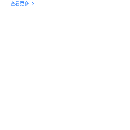
台挂机 按键设置教程
查看更多