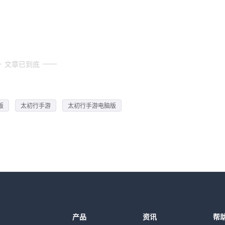
文章已到底
版
太初行手游
太初行手游电脑版
产品
资讯
帮