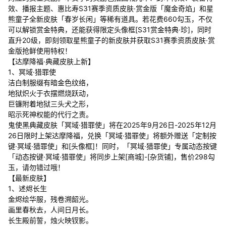
效、播报主题、惠比寿S31赛季资质皮肤·赏金版「魔金奇焰」和星
熊童子全新皮肤「春岁长闲」等稀有道具。若花费660勾玉，不仅
可以解锁赏金特典，还能获得限定头像框[S31赏金特典·珍]，同时
直升20级，即刻领取星熊童子的新皮肤并获取S31赛季资质皮肤·赏
金版抢鲜使用特权！
【达摩降福·典藏皮肤上新】
1、冥域·猎罪使
洁白制服缀有暗金色纹络，
地狱炽火于衣摆燃烧跃动，
巨镰附着地狱三头犬之形，
昭示死神权能的代行之责。
鬼使黑典藏皮肤「冥域·猎罪使」将在2025年9月26日-2025年12月
26日限时上架达摩降福，兑换「冥域·猎罪使」将额外赠送「定制按
键·冥域·猎罪使」和[头像框]！同时，「冥域·猎罪使」专属动态按键
「动态按键·冥域·猎罪使」将同步上架[商城]-[杂货铺]，售价298勾
玉，请勿错过哦！
【最新皮肤】
1、述烬长生
金烬绘华服，残卷溯韶光。
画里春秋去，人间日月长。
长生殿前誓，烛火映钗影。