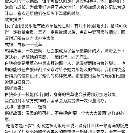
使大人的一次偶然，但不可否认的是在这段羁绊中，他们都得到了
治愈与成长，为此我们选择了某次他们一起参加烟火会的记忆为设
计点，喜欢还原他们在烟火下温馨的时刻。
效果描述：
[女子会]成员附近有敌方单位死亡时，有几率掉落[烟火]，拾取可获
得一定数量金币。集齐一定数量烟火后，点击中键可燃放烟火，回
复附近所有友方式神生命值。
式神：白狼——萤草
羁绊故事：一次援助，让白狼成为了萤草最崇拜的人，渺渺之草下
定决心，追随她的背影，一起修行，向光而生。
白狼始终是萤草心中最崇拜的那个人，她渴望跟随白狼的脚步，也
期盼能够在白狼征战平安京时给予她力所能及的帮助。我们围绕这
份纯真的憧憬设计了她们的羁绊效果。希望使用萤草的玩家们也能
紧随白狼身旁。
羁绊效果：
白狼处于一技能[疾行]时，身旁的萤草也会获得部分加速效果。
当白狼封印敌方式神时，萤草会为其提供一次少量治疗。
式神：御馔津——饭笥
羁绊故事：温柔的稻荷神，不会拒绝“要一个大大大饭团”这样的心
愿。
“吃饱才是正事”！对食之神明饭笥来说，没有什么比一顿饱满的饭更
吸引人了！想必她和代表丰收的御馔津一起征战平安京，会有一些