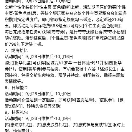
活动时间：9月26日维护后-10月9日
全新个性化装扮[个性主页·堇色呢喃]上新，活动期间原价购买[个性
主页·堇色呢喃]后，等待全服玩家夸夸这款个性主页累积夸夸能量条
积攒到指定进度后，即可领取指定额度勾玉返还，必定返还210勾
玉，即活动期间实际花费588勾玉即可购买[个性主页·堇色呢喃]；
每日完成指定任务可获得[夸夸券]，进行夸夸还能获得[夸夸小福袋]
随机奖励。活动结束后，[个性主页·堇色呢喃]将在商城杂货铺以原
价798勾玉常驻上架。
7、烬海拾忆
活动时间：9月26日维护后-10月16日
购买[锦华礼盒]可获得[回城咒印·罗伞·一日体验卡]*1并附赠[锦华
券]*1，使用[锦华券]参与抽奖，有机会获得十六谷「述烬长生」主
题装扮，包括全新生命特效、晴明井特效、封印特效、播报主题和
表情牌等。
8、日耀鎏金
活动时间：9月26日维护后-10月9日
活动期间充值达到一定额度，即可获得[吉愿达摩]、[皮肤券]、[觉
醒幻形符]、珍稀头像框等奖励！
9、特惠礼包
活动时间：9月26日维护后-10月9日
[特惠达摩礼包]、[特惠皮肤券礼包]、[特惠式神与皮肤礼包]限时上
架，请勿错过~