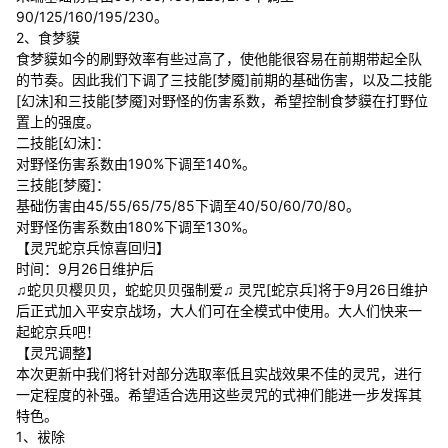
90/125/160/195/230。
2、食梦貘
食梦貘如今的刷野效率有些过高了，使他能很容易在前期带起全队
的节奏。因此我们下调了三技能[梦魇]前期的基础伤害，以及二技能
[幻沫]和三技能[梦魇]对野怪的伤害系数，希望控制食梦貘在打野位
置上的强度。
二技能[幻沫]：
对野怪伤害系数由190%下调至140%。
三技能[梦魇]：
基础伤害由45/55/65/75/85下调至40/50/60/70/80。
对野怪伤害系数由180%下调至130%。
【灵咒蛇京兵惊喜回归】
时间：9月26日维护后
♫蛇贝贝樱贝贝，蛇蛇贝贝强制爱♫ 灵咒[蛇京兵]将于9月26日维护
后正式加入平安京战场，大人们可在全模式中使用。大人们快来一
起蛇京兵吧！
【灵咒调整】
本次更新中我们将针对部分选取率低且实战效果不佳的灵咒，进行
一定程度的补强。希望适合选用这些灵咒的式神们能进一步发挥其
特色。
1、袚除