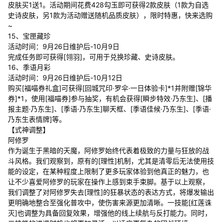
皮肤买1送1。活动期间花费428勾玉即可获得2款皮肤（1款为自选
史诗皮肤，另1款为活动赠送随机品质皮肤），限时特惠，快来选购
~
15、宝匣藏珍
活动时间：9月26日维护后-10月9日
完成任务即可获得[翎羽]，可用于兑换珍藏、史诗皮肤。
16、季语月彩
活动时间：9月26日维护后-10月12日
购买[福喵券礼盒]可获得[回城咒印·罗伞·一日体验卡]*1并附赠[锦华
券]*1，使用[福喵券]参与抽奖，有机会获得[瞬步特效·乃东生]、[播
报主题·乃东生]、[季语·乃东生]聊天框、[季语佳候·乃东生]、[季语·
乃东生表情牌]等。
【式神调整】
阿修罗
作为诞生于黑暗的天魔，阿修罗始终代表着极致的力量与狂放的战
斗风格。我们观察到，原有的[理性]机制，尤其是清零后无法使用技
能的设定，在某种程度上限制了更多玩家体验到他真正的魅力，也
让不少喜爱阿修罗的玩家在操作上感到束手束脚。基于以上观察，
我们调整了对阿修罗失去[理性]的狂暴状态的表达方式，将爆发输出
更明确地整合至强化普攻中，使伤害来源更加清晰。一技能[红莲诛
灭]也调整为具备回复效果，增强他的线上续航与反打能力。同时，