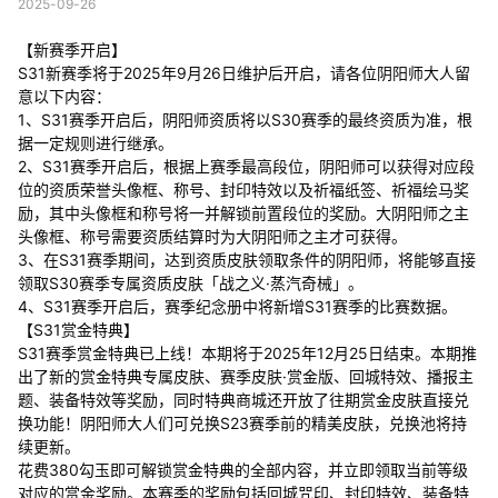
2025-09-26
【新赛季开启】
S31新赛季将于2025年9月26日维护后开启，请各位阴阳师大人留
意以下内容：
1、S31赛季开启后，阴阳师资质将以S30赛季的最终资质为准，根
据一定规则进行继承。
2、S31赛季开启后，根据上赛季最高段位，阴阳师可以获得对应段
位的资质荣誉头像框、称号、封印特效以及祈福纸签、祈福绘马奖
励，其中头像框和称号将一并解锁前置段位的奖励。大阴阳师之主
头像框、称号需要资质结算时为大阴阳师之主才可获得。
3、在S31赛季期间，达到资质皮肤领取条件的阴阳师，将能够直接
领取S30赛季专属资质皮肤「战之义·蒸汽奇械」。
4、S31赛季开启后，赛季纪念册中将新增S31赛季的比赛数据。
【S31赏金特典】
S31赛季赏金特典已上线！本期将于2025年12月25日结束。本期推
出了新的赏金特典专属皮肤、赛季皮肤·赏金版、回城特效、播报主
题、装备特效等奖励，同时特典商城还开放了往期赏金皮肤直接兑
换功能！阴阳师大人们可兑换S23赛季前的精美皮肤，兑换池将持
续更新。
花费380勾玉即可解锁赏金特典的全部内容，并立即领取当前等级
对应的赏金奖励。本赛季的奖励包括回城咒印、封印特效、装备特