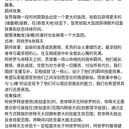
趣事。
羁绊效果：
饭笥每隔一段时间周围会出现一个更大的饭团，拾取后获得更多的
[储备粮]层数，在[吞食天地]状态下，饭笥拾取大饭团获得额外回复
效果和状态持续时间。
御馔津触发[金穗]伤害时也会掉落一个大饭团。
式神：阿修罗&帝释天
羁绊故事：血染的金莲成就救赎，炙热的业火重塑历史。最坚韧的
身体与最坚韧的心，在互相成就中补全彼此心魄的完满。
阿修罗与帝释天之间，贯穿着一场以命相托的宿命羁绊。他们彼此
救赎、彼此成就，甘愿为对方承受一切痛苦、付出所有代价。我们
围绕“支援互补，互相成就”这一核心，设计了他们的羁绊技能效果，
希望玩家能感受到他们之间深刻而悲壮的情感联结。而故事中换心
与“心魄”的设定给予了他们可以感应到彼此的能力，我们也希望将其
进行还原表现。
效果描述：
阿修罗释放使用[炼狱虐杀]时，若帝释天在阿修罗附近，帝释天无需
靠近即可直接在[炼狱虐杀]范围内释放大招[刹那莲华绽放]，通过这
样方式释放的帝释天大招拥有更大的技能生效范围；若帝释天超出
自身技能范围，将瞬间闪跃至最大施法边缘。
当帝释天生命低于一定程度并处于阿修罗附近时，阿修罗的推塔键