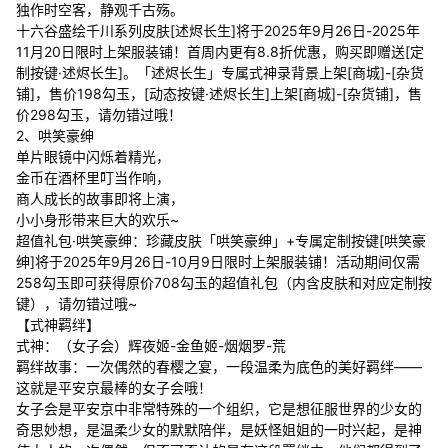
独作时空客，静观千古殇。
十六谷盛绘千川系列皮肤[述烬长生]将于2025年9月26日-2025年
11月20日限时上架服装铺！首周内更有8.8折优惠，购买即赠送[定
制按键·述烬长生]。「述烬长生」专属式神录背景上架[商城]-[杂货
铺]，售价198勾玉，[动态按键·述烬长生]上架[商城]-[杂货铺]，售
价298勾玉，请勿错过哦！
2、哄笑豪绅
单片眼镜中闪烁着精光，
金币在酒杯里叮当作响，
商人成长的故事即将上演，
小小身形带来巨大的欢乐~
超值礼包·哄笑豪绅：珍藏皮肤「哄笑豪绅」+专属定制按键[哄笑豪
绅]将于2025年9月26日-10月9日限时上架服装铺！活动期间仅需
258勾玉即可获得原价708勾玉的超值礼包（内含皮肤和对应定制按
键），请勿错过哦~
【式神羁绊】
式神：（女子会）辉夜姬-金鱼姬-烟烟罗-荒
羁绊故事：一次偶然的春樱之宴，一段温柔为底色的美好羁绊——
这就是平安京最棒的女子会哦！
女子会是平安京中非常特殊的一个组织，它是想征服世界的少女的
奇思妙想，是温柔少女的默默陪伴，是妖怪姐姐的一时兴起，是神