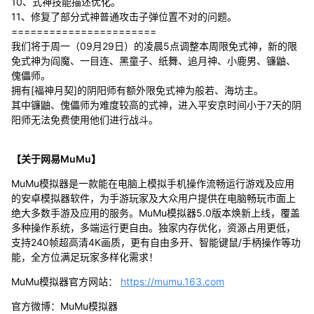
10、式神技能描述优化。
11、修复了部分式神普通攻击子弹位置不对的问题。
=======================
我们将于周一（09月29日）的凌晨5点调整本周限免式神，新的限
免式神为阎魔、一目连、黑童子、纸舞、追月神、小鹿男、镰鼬、
傀儡师。
拥有[福神月契]的阴阳师有额外限免式神为般若、海坊主。
其中镰鼬、傀儡师为难度较高的式神，进入平安京时间小于7天的阴
阳师无法免费使用他们进行战斗。
【关于网易MuMu】
MuMu模拟器是一款能在电脑上模拟手机操作流畅运行游戏及应用
的安卓模拟器软件，为手游玩家及大众用户提供在电脑畅玩市面上
绝大多数手游及应用的服务。MuMu模拟器5.0版本焕新上线，覆盖
多种操作系统，多端运行更自由。独家内存优化，资源占用更低，
支持240帧超高清4K画质，更有自由多开、智能键鼠/手柄操作等功
能，全方位满足玩家多样化需求！
MuMu模拟器官方网站：
https://mumu.163.com
官方微博：MuMu模拟器