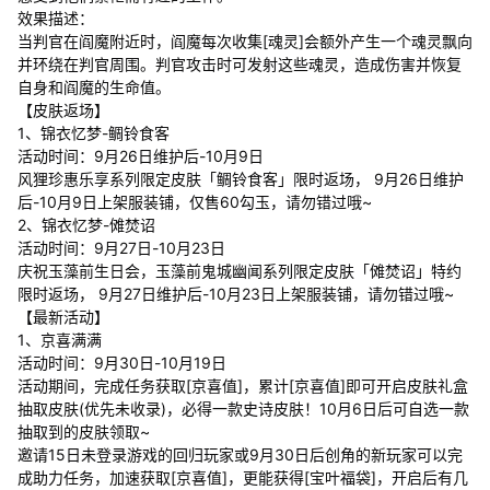
效果描述：
当判官在阎魔附近时，阎魔每次收集[魂灵]会额外产生一个魂灵飘向
并环绕在判官周围。判官攻击时可发射这些魂灵，造成伤害并恢复
自身和阎魔的生命值。
【皮肤返场】
1、锦衣忆梦-鲷铃食客
活动时间：9月26日维护后-10月9日
风狸珍惠乐享系列限定皮肤「鲷铃食客」限时返场， 9月26日维护
后-10月9日上架服装铺，仅售60勾玉，请勿错过哦~
2、锦衣忆梦-傩焚诏
活动时间：9月27日-10月23日
庆祝玉藻前生日会，玉藻前鬼城幽闻系列限定皮肤「傩焚诏」特约
限时返场， 9月27日维护后-10月23日上架服装铺，请勿错过哦~
【最新活动】
1、京喜满满
活动时间：9月30日-10月19日
活动期间，完成任务获取[京喜值]，累计[京喜值]即可开启皮肤礼盒
抽取皮肤(优先未收录)，必得一款史诗皮肤！10月6日后可自选一款
抽取到的皮肤领取~
邀请15日未登录游戏的回归玩家或9月30日后创角的新玩家可以完
成助力任务，加速获取[京喜值]，更能获得[宝叶福袋]，开启后有几