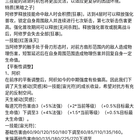
三技能的进退时机也将更加灵活，以适应更复杂的团战环境。
特质[黑暗之子]
阿修罗释放技能命中敌人时会积攒[狂暴]，达到4层时可以释放强化
普攻，锁定自身周围敌人并连续进行七次斩击，第七次斩击伤害更
高。强化普攻期间可以释放[无间杀戮]。释放强化普攻或脱离战斗
后，阿修罗会失去全部[狂暴]。
一技能[红莲诛灭]
当阿修罗的触手处于骨刃形态时，对前方扇形范围内的敌人造成物
理伤害，短暂延迟后在自身周围范围造成物理伤害并回复自身一定
生命值。
【平衡性调整】
1、阿织
在前序的平衡调整后，阿织如今的中期强度有些偏高。因此我们下
调了天生被动[荧惑]和一技能[宙光符]的成长收益，希望对抗方有充
足的反制空间。
天生被动[荧惑]：
每道咒符伤害由3（+5%法强）（+2*当前等级）（+0.5%目标最大
生命值）下调至3（+4%法强）（+1.5*当前等级）（+0.5%目标最
大生命值）。
一技能[宙光符]：
基础伤害由60/90/120/150/180下调至60/85/110/135/160。
末端基础伤害由90/135/180/225/270下调至