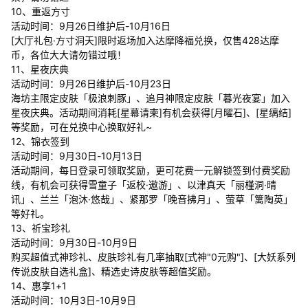
10、重返方寸
活动时间：9月26日维护后-10月16日
[大厅礼包·方寸洞天]限时返场加入达摩降福兑换，仅售428达摩
币，各位大大请勿错过哦！
11、星夜庆典
活动时间：9月26日维护后-10月23日
海坊主限定皮肤「极浪刺豚」、追月神限定皮肤「暮光夜宴」加入
星夜庆典。活动期间消耗[星幕请柬]有机会获得[月曜石]、[星缡结]
等奖励，可在兑换中心换取好礼~
12、锦衣签到
活动时间：9月30日-10月13日
活动期间，每日登录可领取奖励，更可花费一元解锁签到付费奖励
线，有机会可获得雪童子「返校·遨游」、以津真天「丽槿洞·晴
讯」、兰兰「泡沐·悠哉」、紧那罗「晚音拂月」、萤草「篱陶英」
等好礼。
13、祈宝珍礼
活动时间：9月30日-10月9日
购买超值式神珍礼、皮肤珍礼有几率抽取[式神"0元购"]、[大妖系列
传说皮肤自选礼盒]、精选史诗皮肤等超值奖励。
14、惠享1+1
活动时间：10月3日-10月9日