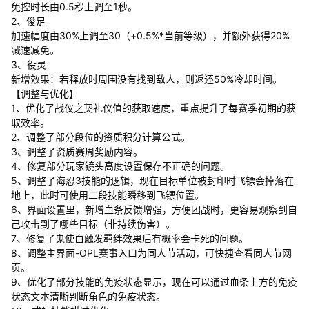
免控时长由0.5秒上调至1秒。
2、俊足
加速幅度由30%上调至30（+0.5%*当前等级），并额外获得20%
减速减免。
3、役灵
新增效果：若释放时周围没有找到敌人，则返还50%冷却时间。
【调整与优化】
1、优化了战仪之契礼仪值的获取速度，重点提升了每赛季初期的获
取效率。
2、调整了部分段位的资质积分计算公式。
3、调整了资质赛周奖励内容。
4、修复部分玩家镜头高度设置保存不正确的问题。
5、调整了海忍3技能的逻辑，现在目标单位被封印时飞镖会掉落在
地上，此时可使用二段技能瞬移到飞镖位置。
6、界面设置里，新增血条反馈增强，方便团战时，更容易观察到自
己攻击到了哪些目标（非持续伤害）。
7、修复了鬼使白触发羁绊效果后有概率会卡死的问题。
8、调整主界面-OPL赛事入口为同人节活动，可快捷查看同人节网
页。
9、优化了部分技能的免疫状态显示，现在可以通过血条上方的免疫
状态文本清晰判断角色的免疫状态。