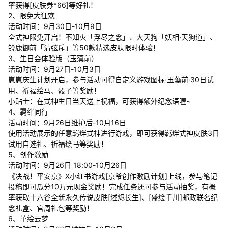
率获得[皮肤券*66]等好礼！
2、限免大狂欢
活动时间：9月30日-10月9日
全式神限免开启！不知火「浮尽之念」、大天狗「妖相·天狗道」、
铃鹿御前「清弦斥」等50款精选皮肤限时体验！
3、生日会体验版（玉藻前）
活动时间：9月27日-10月3日
崽崽庆生计划开启，参与活动可得自定义游戏图标·玉藻前·30日试
用、祈福绘马、骰子等奖励！
小贴士：在式神生日当天送上祝福，可获得额外纪念语喔~
4、羁绊同行
活动时间：9月26日维护后-10月16日
使用活动展示的任意羁绊式神进行游戏，即可获得羁绊式神皮肤3日
试用自选礼、祈福绘马等奖励！
5、创作激励
活动时间：9月26日 18:00-10月26日
《决战！平安京》X小红书游戏[京爷创作激励计划]上线，参与笔记
投稿即可瓜分10万元现金奖励！完成任务还可参与活动抽奖，有概
率获取十六谷全新永久传说皮肤[述烬长生]、[盛绘千川]邮政联名纪
念礼盒、官周礼包等奖励！
6、堇绘云梦