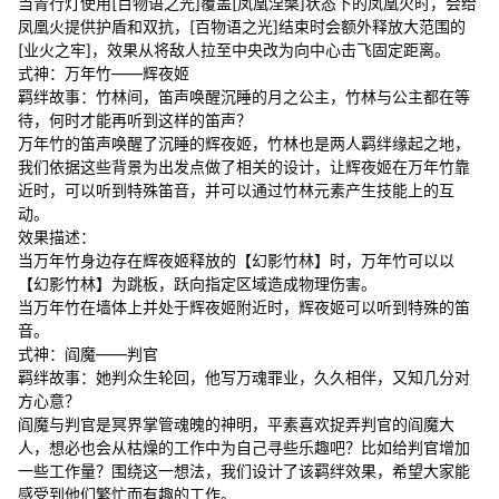
当青行灯使用[百物语之光]覆盖[凤凰涅槃]状态下的凤凰火时，会给
凤凰火提供护盾和双抗，[百物语之光]结束时会额外释放大范围的
[业火之牢]，效果从将敌人拉至中央改为向中心击飞固定距离。
式神：万年竹——辉夜姬
羁绊故事：竹林间，笛声唤醒沉睡的月之公主，竹林与公主都在等
待，何时才能再听到这样的笛声？
万年竹的笛声唤醒了沉睡的辉夜姬，竹林也是两人羁绊缘起之地，
我们依据这些背景为出发点做了相关的设计，让辉夜姬在万年竹靠
近时，可以听到特殊笛音，并可以通过竹林元素产生技能上的互
动。
效果描述：
当万年竹身边存在辉夜姬释放的【幻影竹林】时，万年竹可以以
【幻影竹林】为跳板，跃向指定区域造成物理伤害。
当万年竹在墙体上并处于辉夜姬附近时，辉夜姬可以听到特殊的笛
音。
式神：阎魔——判官
羁绊故事：她判众生轮回，他写万魂罪业，久久相伴，又知几分对
方心意？
阎魔与判官是冥界掌管魂魄的神明，平素喜欢捉弄判官的阎魔大
人，想必也会从枯燥的工作中为自己寻些乐趣吧？比如给判官增加
一些工作量？围绕这一想法，我们设计了该羁绊效果，希望大家能
感受到他们繁忙而有趣的工作。