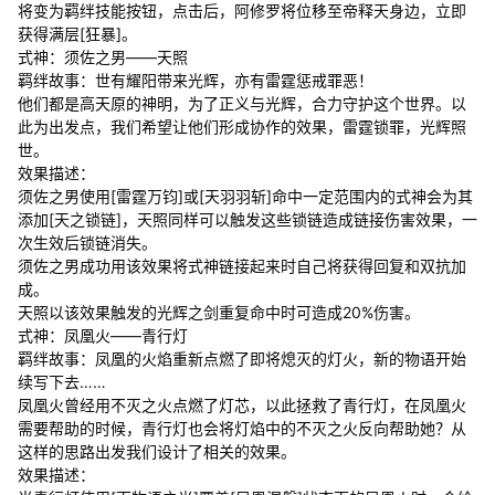
将变为羁绊技能按钮，点击后，阿修罗将位移至帝释天身边，立即
获得满层[狂暴]。
式神：须佐之男——天照
羁绊故事：世有耀阳带来光辉，亦有雷霆惩戒罪恶！
他们都是高天原的神明，为了正义与光辉，合力守护这个世界。以
此为出发点，我们希望让他们形成协作的效果，雷霆锁罪，光辉照
世。
效果描述：
须佐之男使用[雷霆万钧]或[天羽羽斩]命中一定范围内的式神会为其
添加[天之锁链]，天照同样可以触发这些锁链造成链接伤害效果，一
次生效后锁链消失。
须佐之男成功用该效果将式神链接起来时自己将获得回复和双抗加
成。
天照以该效果触发的光辉之剑重复命中时可造成20%伤害。
式神：凤凰火——青行灯
羁绊故事：凤凰的火焰重新点燃了即将熄灭的灯火，新的物语开始
续写下去……
凤凰火曾经用不灭之火点燃了灯芯，以此拯救了青行灯，在凤凰火
需要帮助的时候，青行灯也会将灯焰中的不灭之火反向帮助她？从
这样的思路出发我们设计了相关的效果。
效果描述：