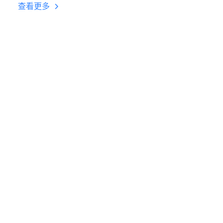
台挂机 按键设置教程
查看更多