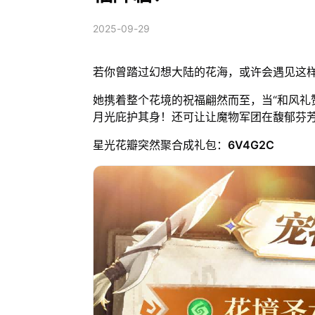
2025-09-29
若你曾踏过幻想大陆的花海，或许会遇见这样
她携着整个花境的祝福翩然而至，当“和风礼
月光庇护其身！还可让让魔物军团在馥郁芬芳中集
星光花瓣突然聚合成礼包：
6V4G2C