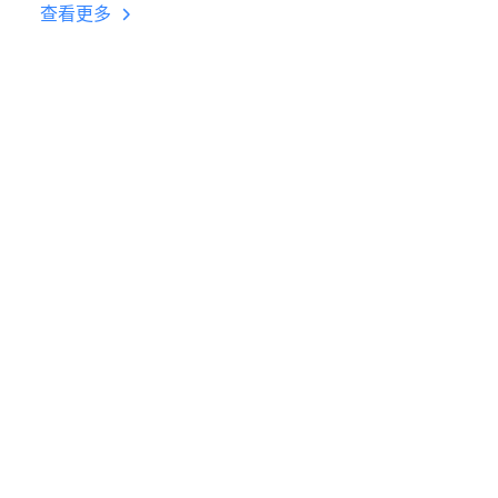
台挂机 按键设置教程
查看更多