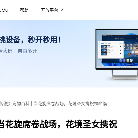
uMu
帮助
开放平台
不挑设备，秒开秒用！
，高清大屏，自由多开
传说》宠物百科 | 当花旋席卷战场，花境圣女携祝福降临！
 当花旋席卷战场，花境圣女携祝