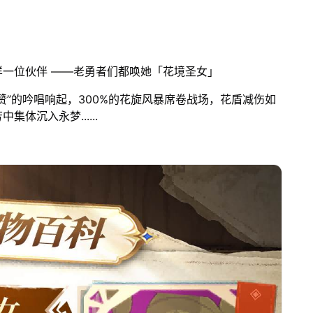
一位伙伴 ——老勇者们都唤她「花境圣女」
赞”的吟唱响起，300%的花旋风暴席卷战场，花盾减伤如
体沉入永梦......