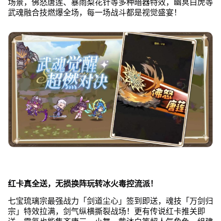
场景，佛怒唐莲、暴雨梨花针等多种暗器特效，幽冥白虎等
武魂融合技燃爆全场，每一场战斗都是视觉盛宴！
红卡真全送，无损换阵玩转冰火毒控流派！
七宝琉璃宗最强战力「剑道尘心」签到即送，魂技「万剑归
宗」特效拉满，剑气纵横撕裂战场！更有传说红卡推关即