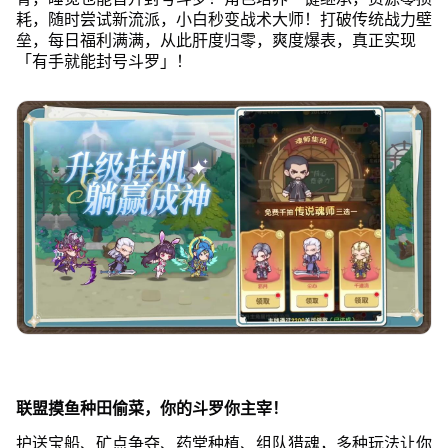
耗，随时尝试新流派，小白秒变战术大师！打破传统战力壁
垒，每日福利满满，从此肝度归零，爽度爆表，真正实现
「有手就能封号斗罗」！
联盟摸鱼种田偷菜，你的斗罗你主宰！
护送宝船、矿点争夺、药堂种植、组队猎魂，多种玩法让你