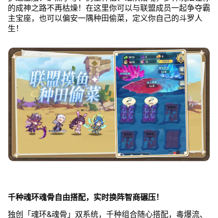
的成神之路不再枯燥！在这里你可以与联盟成员一起争夺霸
主宝座，也可以偏安一隅种田偷菜，定义你自己的斗罗人
生！
千种魂环魂骨自由搭配，实时换阵智商碾压！
独创「魂环&魂骨」双系统，千种组合随心搭配，毒爆流、