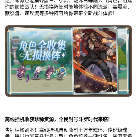
送，零氪也能集齐唐三、小舞、戴沐白等超人气角色，组建
你的巅峰战队！无损换阵随时随地体验不同流派，毒爆流、
献祭流、速攻流等多种阵容给你带来全新战斗体验！
离线挂机收获珍稀资源，全民封号斗罗时代来临！
告别枯燥刷本！离线挂机自动收割十万年魂环、传说级魂
骨，睡觉也能晋升封号斗罗！角色培养一键继承，资源零损