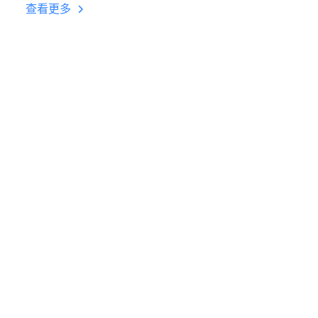
台挂机 按键设置教程
查看更多