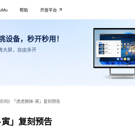
uMu
帮助
开放平台
不挑设备，秒开秒用！
，高清大屏，自由多开
空间》「虎虎狮妹-寅」复刻预告
-寅」复刻预告