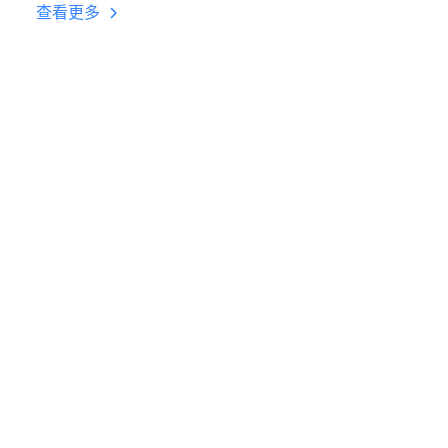
台挂机 按键设置教程
查看更多