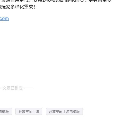
资源占用更低，支持240帧超高清4K画质，更有自由多
足玩家多样化需求！
.com
文章已到底
电脑版
开放空间手游
开放空间手游电脑版