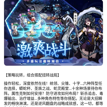
【策略玩转，组合搭配扭转战局】
操作轻松，深度依然在线！统领、尖锥、十字...六种阵型任
你选择，蟒蛇杯、圣族之战、蛇灵殿堂...十余种场景待你布
阵。属性克制如何安排？防守进攻如何布局？斩杀追击、毒
爆输出、治疗增益...多种角色特性等你搭配。无论是大招瞬
发的畅快淋漓，还是逆风翻盘的战略成就感，这一切，都等