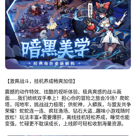
【激爽战斗，挂机养成畅爽加倍】
震撼的动作特效、炫酷的视听体验、极具爽感的战斗画
面……我们统统双手奉上！担心你的冒险之旅会冷场？爬蛇
塔，闯地牢，挑战战力极限；供蛇神，入蟒族，与盟友共争
荣耀！蛇蛇连一连、疯狂渔场、钻石大盗...趣味小游戏随时
放松！玩法丰富≠需要爆肝，离线挂机轻松养成，睡觉也能
变强，忙碌更不耽误成长，上线即可轻松收割海量资源。