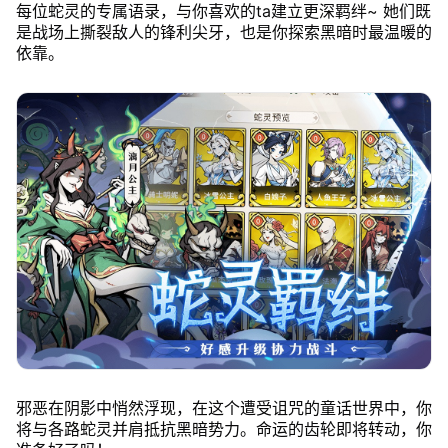
每位蛇灵的专属语录，与你喜欢的ta建立更深羁绊~ 她们既
是战场上撕裂敌人的锋利尖牙，也是你探索黑暗时最温暖的
依靠。
邪恶在阴影中悄然浮现，在这个遭受诅咒的童话世界中，你
将与各路蛇灵并肩抵抗黑暗势力。命运的齿轮即将转动，你