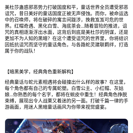
美杜莎蛊惑邪恶势力打破国度和平，童话世界全员遭受邪恶
诅咒，昔日美好的童话国度正被无声侵蚀。而你，被命运选
中的召唤师，将在破碎的寓言间跋涉，挽救岌岌可危的世
界。红帽奇遇、黑化白雪、海底茶会...随着冒险的推进，诅
咒的真相逐渐浮出水面，这背后到底是美杜莎的阴谋，还是
更加不为人知的黑暗？在这个遭受诅咒的世界里，你将结识
因抵抗诅咒而坚守的童话角色，与各路蛇灵建联羁绊，打造
属于你的战队！
【暗黑美学，经典角色重新解构】
经典童话与蛇元素相遇将会碰撞出什么样的故事？在这里，
每个角色都有自己的专属蛇塑。白雪公主、小红帽、灰姑
娘...你熟悉的每个名字，都将在蜕皮中重生！经典角色挣脱
束缚，展现出令人战栗又着迷的另一面。打破千篇一律的手
游画面，用迷人黑暗童话画风为你带来视觉盛宴。