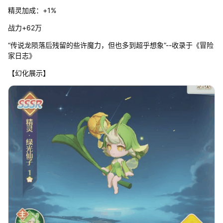
精灵加成：+1%
战力+62万
“传说龙陨落后残留的些许魔力，但也多到超乎想象”--收录于《冒险
家日志》
【幻化展示】