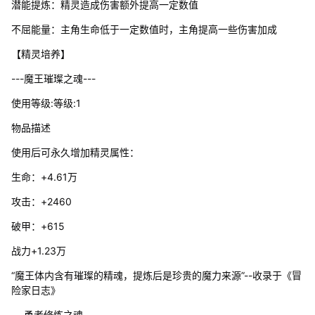
潜能提炼：精灵造成伤害额外提高一定数值
不屈能量：主角生命低于一定数值时，主角提高一些伤害加成
【精灵培养】
---魔王璀璨之魂---
使用等级:等级:1
物品描述
使用后可永久增加精灵属性：
生命：+4.61万
攻击：+2460
破甲：+615
战力+1.23万
“魔王体内含有璀璨的精魂，提炼后是珍贵的魔力来源”--收录于《冒
险家日志》
---勇者修炼之魂---