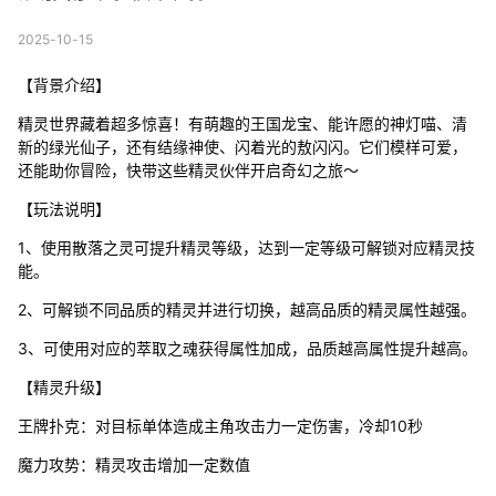
2025-10-15
【背景介绍】
精灵世界藏着超多惊喜！有萌趣的王国龙宝、能许愿的神灯喵、清
新的绿光仙子，还有结缘神使、闪着光的敖闪闪。它们模样可爱，
还能助你冒险，快带这些精灵伙伴开启奇幻之旅～
【玩法说明】
1、使用散落之灵可提升精灵等级，达到一定等级可解锁对应精灵技
能。
2、可解锁不同品质的精灵并进行切换，越高品质的精灵属性越强。
3、可使用对应的萃取之魂获得属性加成，品质越高属性提升越高。
【精灵升级】
王牌扑克：对目标单体造成主角攻击力一定伤害，冷却10秒
魔力攻势：精灵攻击增加一定数值