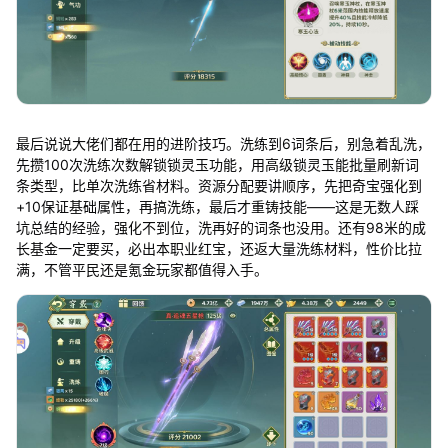
最后说说大佬们都在用的进阶技巧。洗练到6词条后，别急着乱洗，
先攒100次洗练次数解锁锁灵玉功能，用高级锁灵玉能批量刷新词
条类型，比单次洗练省材料。资源分配要讲顺序，先把奇宝强化到
+10保证基础属性，再搞洗练，最后才重铸技能——这是无数人踩
坑总结的经验，强化不到位，洗再好的词条也没用。还有98米的成
长基金一定要买，必出本职业红宝，还返大量洗练材料，性价比拉
满，不管平民还是氪金玩家都值得入手。