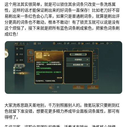
这个用法其实很简单，就是可以锁住其余词条只改变一条洗炼属
性，这样的话才能保证刷出来的好词条一直保存！比如老刀好不容
易刷出来一条红色会心几率，如果只是普通刷词条，就算是刷出评
分更高的词条也不敢动，根本不敢动！有了锁灵玉就可以说是没有
这个烦恼了，接下来就是把所有蓝色词条刷成紫色，把紫色词条刷
成红色！
大家洗练思路天差地别，千万别照搬别人的。微氪玩家只要刷到红
色就留下准没错，想要花更多精力养成毕业面板词条属性，那可有
得唠了。
先说刀客，这职业是团队的肉盾，活着才有输出，洗炼核心就俩