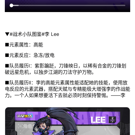
▼#战术小队图鉴#李 Lee
■元素属性：高能
■元素反应：急冻/放电
■队员履历Ⅰ：紫影蹁跹，刀锋映日，以稀有合金的刀锋划
破远星危机，以独步江湖的刀法守护万物。
■队员履历ⅠⅠ：李的高能元素属性能适配她的技能，使用放
电反应的元素武器，搭配天赋与专精能极大增强李的作战能
力。一个人如果想要活下去就必须时刻保持警惕。——李