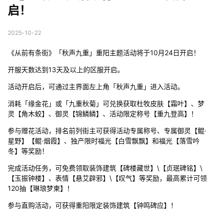
启！
2025-10-22
《从前有条街》「秋声九重」重阳主题活动将于10月24日开启！
开服天数达到13天及以上的区服开启。
活动开启后，可通过主界面左上角「秋声九重」进入活动。
消耗「缘金花」或「九重秋菊」可兑换获取杜牧皮肤【霜叶】、梦
灵【角木蛟】、御灵【锦鳞鳞】、活动限定称号【重九登高】！
参与赠花活动，排名前列街主可获得活动专属称号、专属御灵【鲲·
星野】【鲲·烟霞】、独产限时福光【白雪飘飘】和福光【落雪吟
冬】等奖励！
完成活动任务，可免费领取装饰建筑【碑楼藏世】\【贞珉碑铭】\
【玉振钟楼】、表情【悬艾辟邪】\【叹气】等奖励，最高累计可领
120抽【琳琅梦柬】！
参与直购活动，可获得重阳限定装饰建筑【钟鸣碑应】！