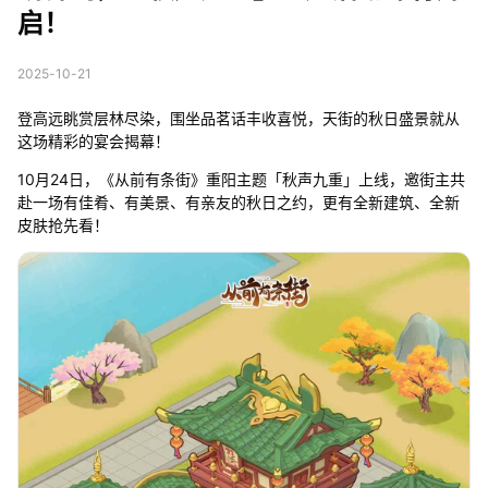
启！
2025-10-21
登高远眺赏层林尽染，围坐品茗话丰收喜悦，天街的秋日盛景就从
这场精彩的宴会揭幕！
10月24日，《从前有条街》重阳主题「秋声九重」上线，邀街主共
赴一场有佳肴、有美景、有亲友的秋日之约，更有全新建筑、全新
皮肤抢先看！