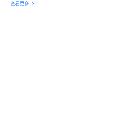
台挂机 按键设置教程
查看更多