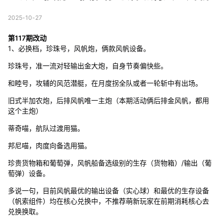
2025-10-27
第117期改动
1、必换档，珍珠号，风帆炮，俩款风帆设备。
珍珠号，准一流对轻输出金大炮，自身节奏偏快些。
和睦号，攻辅的风范潜艇，在月度拐全队或者一轮斩中有出场。
旧式半加农炮，后排风帆唯一主炮（本期活动俩后排金风帆，都用
这个主炮）
蒂奇喵，航队过渡用猫。
邦尼喵，肉度向备选用猫。
珍贵货物箱和葡萄弹，风帆船备选级别的生存（货物箱）/输出（葡
萄弹）设备。
多说一句，目前风帆最优的输出设备（实心球）和最优的生存设备
（帆索组件）均在核心兑换中，不推荐萌新玩家在前期消耗核心去
兑换换取。