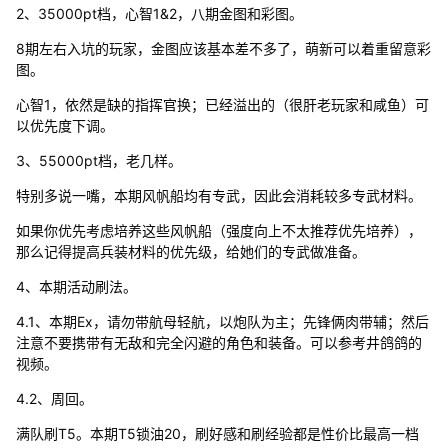
2、35000pt档，心智1&2，八期金图和彩图。
8期左右入坑的玩家，金图应该基本差不多了，萌新可以着重留意彩
图。
心智1，依然是缺的指挥官换；已经溢出的（很肝老玩家和咸鱼）可
以优先度下调。
3、55000pt档，老几样。
特别多说一嘴，本期风帆船均有专武，因此会消耗较多专武材料。
如果你优先考虑培养这些风帆船（强度向上不太推荐优先培养），
那么记得提高兵装材料的优先级，给她们的专武做准备。
4、本期活动刷法。
4.1、本期Ex，请勿带航母轻航，以炮队为主；先锋俩肉带辅；然后
注意不要携带有无敌和完全闪避的角色和装备。可以参考井鸽鸽的
视频。
4.2、周回。
满队刷T5。本期T5锁油20，刷好感和刷经验都是性价比最高一档