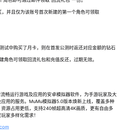
个角色即可通过邮件领取“回流礼包”一份。
5区，并且仅为该账号首次新建的第一个角色可领取
档测试中购买了月卡，则在首发公测时返还对应金额的钻石
创建角色可领取回流礼包和充值反还，过期无效。
作流畅运行游戏及应用的安卓模拟器软件，为手游玩家及大
应用的服务。MuMu模拟器5.0版本焕新上线，覆盖多种
资源占用更低，支持240帧超高清4K画质，更有自由多
足玩家多样化需求！
.com