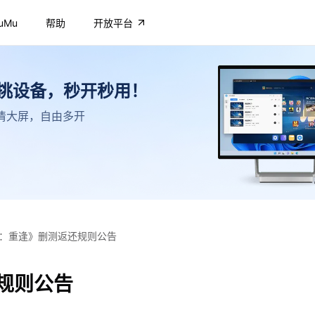
uMu
帮助
开放平台
不挑设备，秒开秒用！
，高清大屏，自由多开
：重逢》删测返还规则公告
规则公告