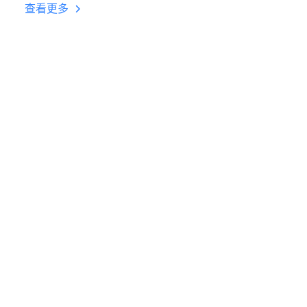
台挂机 按键设置教程
查看更多