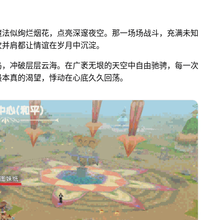
魔法似绚烂烟花，点亮深邃夜空。那一场场战斗，充满未知
次并肩都让情谊在岁月中沉淀。
鸟，冲破层层云海。在广袤无垠的天空中自由驰骋，每一次
最本真的渴望，悸动在心底久久回荡。