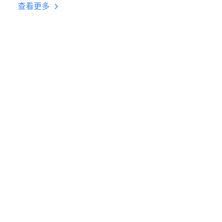
台挂机 按键设置教程
查看更多