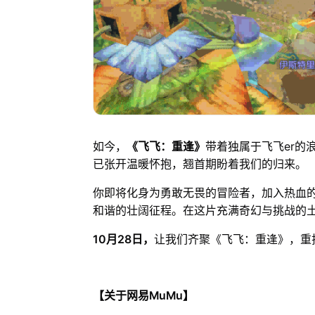
如今，
《飞飞：重逢》
带着独属于飞飞er的
已张开温暖怀抱，翘首期盼着我们的归来。
你即将化身为勇敢无畏的冒险者，加入热血
和谐的壮阔征程。在这片充满奇幻与挑战的
10月28日，
让我们齐聚《飞飞：重逢》，重
【关于网易MuMu】