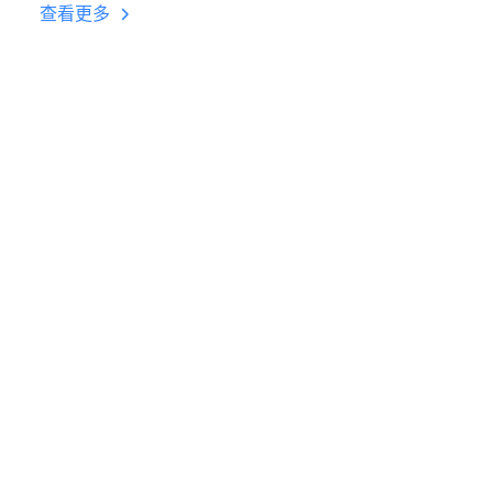
台挂机 按键设置教程
查看更多