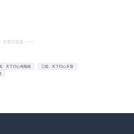
文章已到底
国：天下归心电脑版
三国：天下归心手游
游