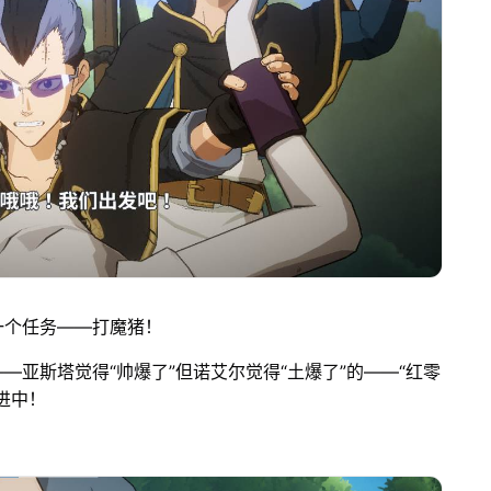
一个任务——打魔猪！
亚斯塔觉得“帅爆了”但诺艾尔觉得“土爆了”的——“红零
进中！