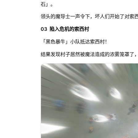
石」。
领头的魔导士一声令下，坏人们开始了对索西村
03 陷入危机的索西村
「黑色暴牛」小队抵达索西村！
结果发现村子居然被魔法造成的浓雾笼罩了