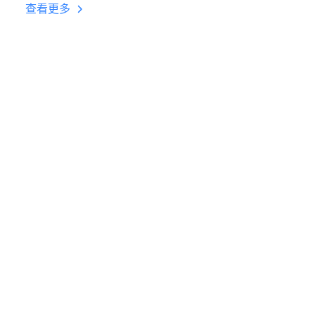
台挂机 按键设置教程
查看更多