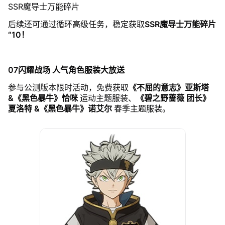
SSR魔导士万能碎片
后续还可通过循环高级任务，稳定获取
SSR魔导士万能碎片
“10！
07闪耀战场 人气角色服装大放送
参与公测版本限时活动，免费获取
《不屈的意志》亚斯塔
&《黑色暴牛》恰咪
运动主题服装、
《碧之野蔷薇 团长》
夏洛特 &《黑色暴牛》诺艾尔
春季主题服装。