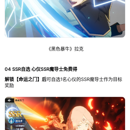
《黑色暴牛》拉克
04 SSR自选 心仪SSR魔导士免费得
解锁【命运之门】后
可自选1名心仪的SSR魔导士作为目标
奖励