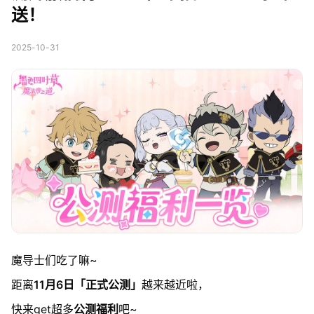
送！
2025-10-31
魔导士们吃了嘛~
距离
11月6日「正式公测」
越来越近啦，
快来get超多
公测福利
吧~