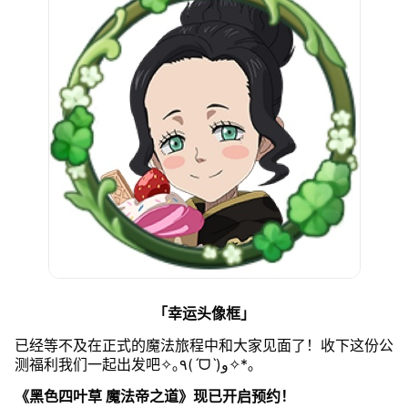
「幸运头像框」
已经等不及在正式的魔法旅程中和大家见面了！收下这份公
测福利我们一起出发吧✧｡٩(ˊᗜˋ)و✧*｡
《黑色四叶草 魔法帝之道》现已开启预约！