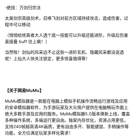
-绝技：万剑归宗法
太昊剑宗高级剑术，召唤飞剑对前方区域持续攻击，造成伤害，过
程中可以移动
（悄悄给修真者大人透个底～技能可以升级还能进阶，升级后伤害
直接叠 buff 往上飙！）
当然啦！剑仙的风采远不止这些～进阶玄机、隐藏风采都没说透
呢！上仙大人快关注锁定，更多惊喜值得等！
【关于网易MuMu】
MuMu模拟器是一款能在电脑上模拟手机操作流畅运行游戏及应用
的安卓模拟器软件，为手游玩家及大众用户提供在电脑畅玩市面上
绝大多数手游及应用的服务。MuMu模拟器5.0版本焕新上线，覆盖
多种操作系统，多端运行更自由。独家内存优化，资源占用更低，
支持240帧超高清4K画质，更有自由多开、智能键鼠、手柄操作等
功能，全方位满足玩家多样化需求！