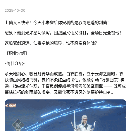
2025-10-30
上仙大人快来！今天小朱雀给你安利的是驭剑逍遥的剑仙！
想象下他剑光如星河倾泻，团战里又仙又能打，全场目光全锁他！
这般驭剑逍遥、仙姿卓绝的境界，谁不愿亲身体验？
【职业介绍】
-剑仙介绍-
承天地剑心、吸日月菁华而成道。白衣胜雪，立于云海之巅时，衣
袂随山风猎猎飞舞，宛如不染红尘的谪仙。他能引动 “万剑归宗” 神
通，指尖流光乍现，千百灵剑便如星河倾泻般破空而至 —— 既可成
摧枯拉朽的剑雨斩破虚妄，又能化密不透风的剑幕护持自身。