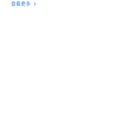
台挂机 按键设置教程
查看更多