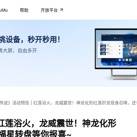
uMu
帮助
开放平台
不挑设备，秒开秒用！
，高清大屏，自由多开
传说》活动预告 | 红莲浴火，龙威震世！神龙化形红莲炽龙现身召唤，还
 红莲浴火，龙威震世！神龙化形
福星转盘等你报喜~