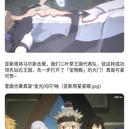
亚斯塔将马尔斯击晕，我们三叶草王国代表队，就这样成功
领先钻石王国，先一步打开了「宝物殿」的大门！真是可喜
可贺~
里面也果真是“金光闪闪”呐（亚斯塔星星眼.jpg）