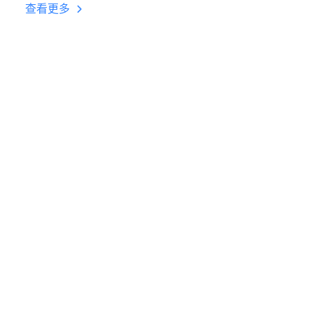
台挂机 按键设置教程
查看更多