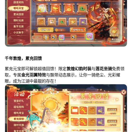
千年敦煌，累充回馈
累充元宝即可解锁超值回馈！限定
敦煌幻韵时装
与
莲花坐骑
免费领
取，专属
金光羽翼特效
与飘带动态展示，让你一骑绝尘、光彩耀
眼，成为江湖中最靓的存在！