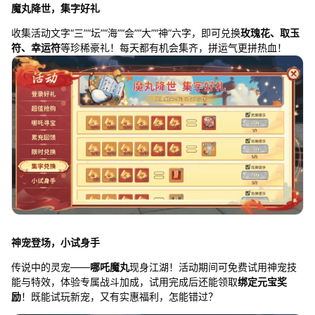
魔丸降世，集字好礼
收集活动文字“三”“坛”“海”“会”“大”“神”六字，即可兑换
玫瑰花、取玉
符、幸运符
等珍稀豪礼！每天都有机会集齐，拼运气更拼热血！
神宠登场，小试身手
传说中的灵宠——
哪吒魔丸
现身江湖！活动期间可免费试用神宠技
能与特效，体验专属战斗加成，试用完成后还能领取
绑定元宝奖
励
！既能试玩新宠，又有实惠福利，怎能错过？