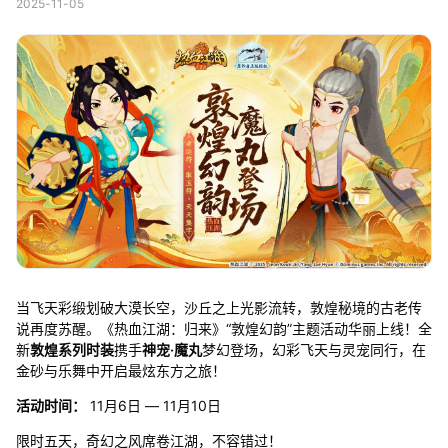
2025-11-05
当飞天彩缎划破大漠长空，沙丘之上光影流转，敦煌秘境的古老传
说再度苏醒。《热血江湖：归来》“敦煌幻韵”主题活动华丽上线！全
新
敦煌系列时装
携手
神宠·魔丸
梦幻登场，幻彩飞天与灵宠同行，在
金砂与乐舞中开启最炫东方之旅！
活动时间：
11月6日 — 11月10日
限时五天，奇幻之风席卷江湖，不容错过！