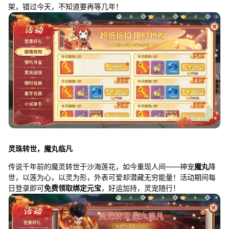
架，错过今天，不知道要再等几年！
灵珠转世，魔丸临凡
传说千年前的魔灵转世于沙海莲花，如今重现人间——神宠
魔丸
降
世，以莲为心，以灵为形，外表可爱却潜藏无穷能量！活动期间每
日登录即可
免费领取绑定元宝
，好运加持，灵宠随行！