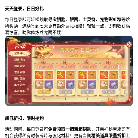
天天登录，日日好礼
每日登录即可轻松领取
寻宝钥匙、银两、土灵符、宠物彩虹糖
等珍
稀奖励，连续签到七天更有额外豪礼相赠！轻轻一点，即刻收获满
满惊喜，助你修炼养宠两不误！
超低折扣，限时抢购
活动期间，每日登录可
免费领取一把宝箱钥匙
，开启神秘宝箱即有
机会获得稀有时装碎片与强化材料！更有当期
精美道具限量折扣
上