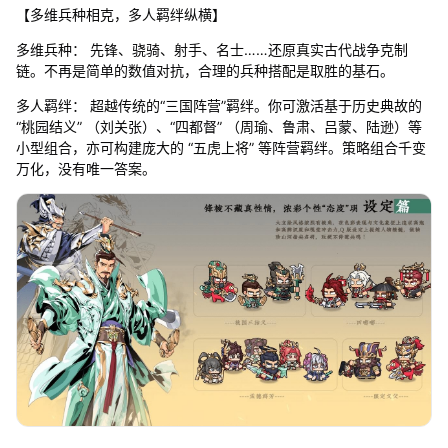
【多维兵种相克，多人羁绊纵横】
多维兵种： 先锋、骁骑、射手、名士……还原真实古代战争克制
链。不再是简单的数值对抗，合理的兵种搭配是取胜的基石。
多人羁绊： 超越传统的“三国阵营”羁绊。你可激活基于历史典故的
“桃园结义” （刘关张）、“四都督” （周瑜、鲁肃、吕蒙、陆逊）等
小型组合，亦可构建庞大的 “五虎上将” 等阵营羁绊。策略组合千变
万化，没有唯一答案。