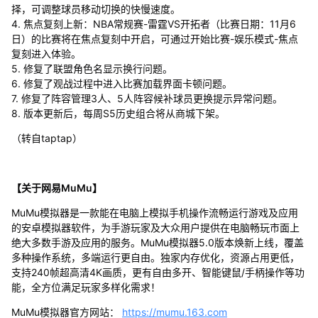
择，可调整球员移动切换的快慢速度。
4. 焦点复刻上新：NBA常规赛-雷霆VS开拓者（比赛日期：11月6
日）的比赛将在焦点复刻中开启，可通过开始比赛-娱乐模式-焦点
复刻进入体验。
5. 修复了联盟角色名显示换行问题。
6. 修复了观战过程中进入比赛加载界面卡顿问题。
7. 修复了阵容管理3人、5人阵容候补球员更换提示异常问题。
8. 版本更新后，每周S5历史组合将从商城下架。
（转自taptap）
【关于网易MuMu】
MuMu模拟器是一款能在电脑上模拟手机操作流畅运行游戏及应用
的安卓模拟器软件，为手游玩家及大众用户提供在电脑畅玩市面上
绝大多数手游及应用的服务。MuMu模拟器5.0版本焕新上线，覆盖
多种操作系统，多端运行更自由。独家内存优化，资源占用更低，
支持240帧超高清4K画质，更有自由多开、智能键鼠/手柄操作等功
能，全方位满足玩家多样化需求！
MuMu模拟器官方网站：
https://mumu.163.com