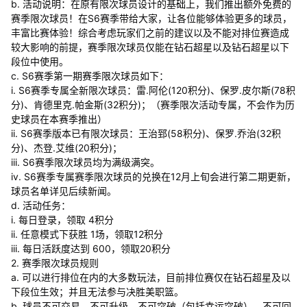
b. 活动说明：在原有限次球员设计的基础上，我们推出额外免费的
赛季限次球员！在S6赛季带给大家，让各位能够体验更多的球员，
丰富比赛体验！综合考虑玩家们之前的建议以及不能对排位赛造成
较大影响的前提，赛季限次球员仅能在钻石超星以及钻石超星以下
段位中使用。
c. S6赛季第一期赛季限次球员如下：
i. S6赛季专属全新限次球员：雷.阿伦(120积分)、保罗.皮尔斯(78积
分)、肯德里克.帕金斯(32积分)；（赛季限次活动专属，不会作为历
史球员在本赛季推出）
ii. S6赛季版本已有限次球员：王治郅(58积分)、保罗.乔治(32积
分)、杰登.艾维(20积分)；
iii. S6赛季限次球员均为满级满突。
iv. S6赛季专属赛季限次球员的兑换在12月上旬会进行第二期更新，
球员名单详见后续新闻。
d. 活动任务：
i. 每日登录，领取 4积分
ii. 任意模式下获胜 1场，领取12积分
iii. 每日活跃度达到 600，领取20积分
2. 赛季限次球员规则
a. 可以进行排位在内的大多数玩法，目前排位赛仅在钻石超星及以
下段位生效；并且无法参与决胜美职篮。
b. 球员不可交易、不可升级、不可突破（包括幸运突破）、不可回