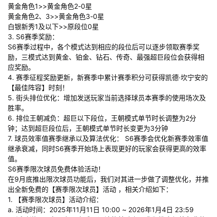
黄金角色1>>黄金角色2-0星
黄金角色2、3>>黄金角色3-0星
白银新秀1及以下>>原段位0星
3. S6赛季奖励：
S6赛季过程中，各个模式达到相应的段位后可以逐步领取赛季奖
励，三模式达到黄金、铂金、钻石、传奇、最强超巨段位会获得相
应奖励。
4. 赛季征程奖励更新，新赛季中累计赛季积分可获得凯德·坎宁安的
【最佳阵容】时刻！
5. 街头排位优化：增加发送玩家当前选择球员本赛季的使用场次及
胜率。
6. 排位王朝减负：超巨以下段位，王朝模式单节时长调整为2分
钟；达到超巨段位后，王朝模式单节时长变更为3分钟
7. 球员效率值赛季继承以及算法优化： S6赛季会优化新赛季效率值
继承衰减，同时S6赛季开始场上表现更好的玩家会获得更高的效率
值。
S6赛季限次球员免费体验活动！
在9月底推出限次球员功能后，我们对其进一步做了调整优化，并推
出全新免费的【赛季限次球员】活动 ，相关介绍如下：
1. 【赛季限次球员】活动介绍：
a. 活动时间：2025年11月11日 10:00 ~ 2026年1月4日 23:59