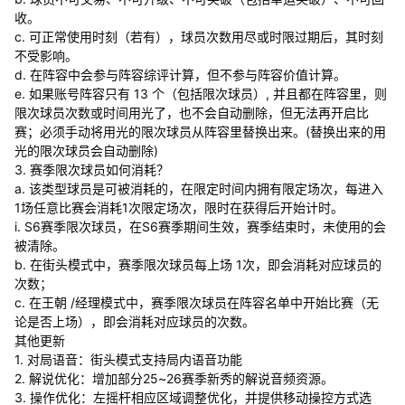
收。
c. 可正常使用时刻（若有），球员次数用尽或时限过期后，其时刻
不受影响。
d. 在阵容中会参与阵容综评计算，但不参与阵容价值计算。
e. 如果账号阵容只有 13 个（包括限次球员）, 并且都在阵容里，则
限次球员次数或时间用光了，也不会自动删除，但无法再开启比
赛；必须手动将用光的限次球员从阵容里替换出来。(替换出来的用
光的限次球员会自动删除)
3. 赛季限次球员如何消耗？
a. 该类型球员是可被消耗的，在限定时间内拥有限定场次，每进入
1场任意比赛会消耗1次限定场次，限时在获得后开始计时。
i. S6赛季限次球员，在S6赛季期间生效，赛季结束时，未使用的会
被清除。
b. 在街头模式中，赛季限次球员每上场 1次，即会消耗对应球员的
次数；
c. 在王朝 /经理模式中，赛季限次球员在阵容名单中开始比赛（无
论是否上场），即会消耗对应球员的次数。
其他更新
1. 对局语音：街头模式支持局内语音功能
2. 解说优化：增加部分25~26赛季新秀的解说音频资源。
3. 操作优化：左摇杆相应区域调整优化，并提供移动操控方式选