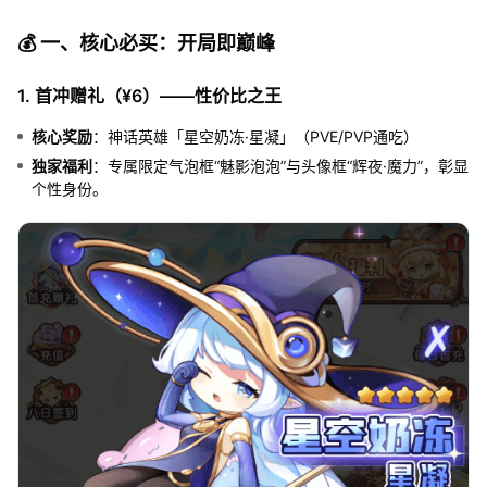
💰 一、核心必买：开局即巅峰
1. 首冲赠礼（¥6）——性价比之王
核心奖励
：神话英雄「星空奶冻·星凝」（PVE/PVP通吃）
独家福利
：专属限定气泡框“魅影泡泡”与头像框“辉夜·魔力”，彰显
个性身份。