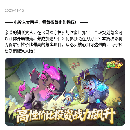
2025-11-15
—— 小投入大回报，零氪微氪也能畅玩！ ——
亲爱的
镇长大人
，在《冒险守护》的甜蜜世界里，合理规划氪金可
以让你
开局领先、养成加速
！但如何把钱花在刀刃上？本篇攻略将
为你解析
性价比最高的氪金项目
，从
必买核心
到
可选进阶
，助你轻
松制霸糖果大陆！