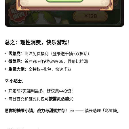
总之：理性消费，快乐游戏！
零氪党
：专注免费福利（登录送千抽+双神话）
微氪党
：首冲¥6+作战特权¥68，性价比拉满
重氪大佬
：全特权+礼包，快速毕业
💡 小贴士
：
开服前7天福利最多，建议集中投资！
每日首充和链式礼包可
按需灵活购买
愿你的糖果小镇，战力与甜蜜并存！
🍬 —— 镇长助理「彩虹糖」