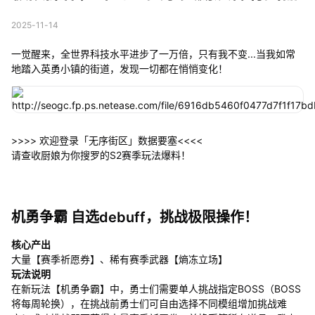
2025-11-14
一觉醒来，全世界科技水平进步了一万倍，只有我不变...当我如常
地踏入英勇小镇的街道，发现一切都在悄悄变化！
>>>> 欢迎登录「无序街区」数据要塞<<<<
请查收厨娘为你搜罗的S2赛季玩法爆料！
机勇争霸 自选debuff，挑战极限操作！
核心产出
大量【赛季祈愿券】、稀有赛季武器【熵冻立场】
玩法说明
在新玩法【机勇争霸】中，勇士们需要单人挑战指定BOSS（BOSS
将每周轮换），在挑战前勇士们可自由选择不同模组增加挑战难