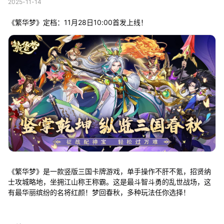
2025-11-14
《繁华梦》定档：11月28日10:00首发上线！
《繁华梦》是一款竖版三国卡牌游戏，单手操作不肝不氪，招贤纳
士攻城略地，坐拥江山称王称霸。这是最斗智斗勇的乱世战场，这
有最华丽缤纷的名将红颜！梦回春秋，多种玩法任你选择！