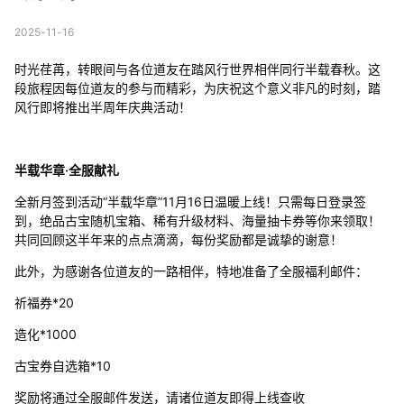
2025-11-16
时光荏苒，转眼间与各位道友在踏风行世界相伴同行半载春秋。这
段旅程因每位道友的参与而精彩，为庆祝这个意义非凡的时刻，踏
风行即将推出半周年庆典活动！
半载华章·全服献礼
全新月签到活动“半载华章”11月16日温暖上线！只需每日登录签
到，绝品古宝随机宝箱、稀有升级材料、海量抽卡券等你来领取！
共同回顾这半年来的点点滴滴，每份奖励都是诚挚的谢意！
此外，为感谢各位道友的一路相伴，特地准备了全服福利邮件：
祈福券*20
造化*1000
古宝券自选箱*10
奖励将通过全服邮件发送，请诸位道友即得上线查收