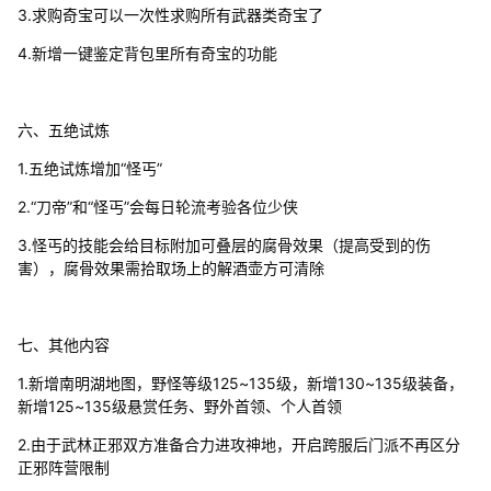
3.求购奇宝可以一次性求购所有武器类奇宝了
4.新增一键鉴定背包里所有奇宝的功能
六、五绝试炼
1.五绝试炼增加“怪丐”
2.“刀帝”和“怪丐”会每日轮流考验各位少侠
3.怪丐的技能会给目标附加可叠层的腐骨效果（提高受到的伤
害），腐骨效果需拾取场上的解酒壶方可清除
七、其他内容
1.新增南明湖地图，野怪等级125~135级，新增130~135级装备，
新增125~135级悬赏任务、野外首领、个人首领
2.由于武林正邪双方准备合力进攻神地，开启跨服后门派不再区分
正邪阵营限制