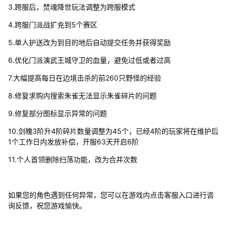
3.跨服后，焚魂降世玩法调整为跨服模式
4.跨服门派战扩充到5个赛区
5.单人护送改为到目的地后自动提交任务并获得奖励
6.优化门派演武王城守卫的血量，避免过低或者过高
7.大幅提高每日在边境击杀的前260只野怪的经验
8.修复求购内搜索朱雀无法显示朱雀碎片的问题
9.修复部分图标显示异常的问题
10.剑魄3阶升4阶碎片数量调整为45个，已经4阶的玩家将在维护后
1个工作日内发放补偿，开服63天开启6阶
11.个人首领删除扫荡功能，改为合并次数
如果您的角色遇到任何异常，您可以在游戏内点击客服入口进行咨
询反馈，祝您游戏愉快。