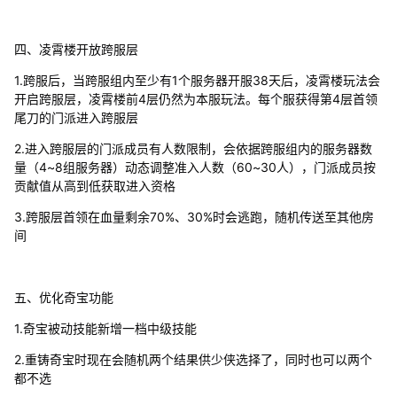
四、凌霄楼开放跨服层
1.跨服后，当跨服组内至少有1个服务器开服38天后，凌霄楼玩法会
开启跨服层，凌霄楼前4层仍然为本服玩法。每个服获得第4层首领
尾刀的门派进入跨服层
2.进入跨服层的门派成员有人数限制，会依据跨服组内的服务器数
量（4~8组服务器）动态调整准入人数（60~30人），门派成员按
贡献值从高到低获取进入资格
3.跨服层首领在血量剩余70%、30%时会逃跑，随机传送至其他房
间
五、优化奇宝功能
1.奇宝被动技能新增一档中级技能
2.重铸奇宝时现在会随机两个结果供少侠选择了，同时也可以两个
都不选