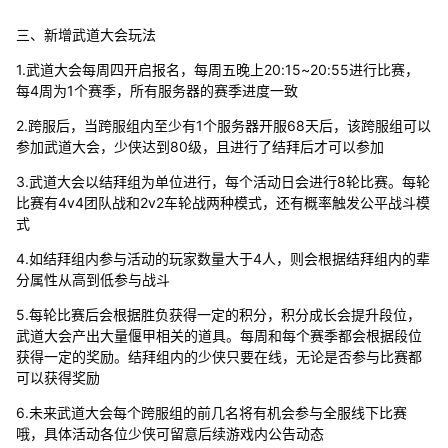
三、新增武道大会玩法
1.武道大会每周四开启报名，每周五晚上20:15~20:55进行比赛，
每4周为1个赛季，所有服务器的赛季进度一致
2.跨服后，当跨服组内至少有1个服务器开服68天后，该跨服组可以
参加武道大会，少侠达到80级，且进行了结拜后才可以参加
3.武道大会以结拜组为单位进行，每个活动日会进行8轮比赛。每轮
比赛有4v4团队战和2v2车轮战两种模式，还有概率触发公平战斗模
式
4.如结拜组内参与活动的玩家数量大于4人，则会根据结拜组内的辈
分属性从高到低参与战斗
5.每轮比赛后会根据胜负获得一定的积分，积分成长会提升段位，
武道大会产出大量偃甲相关的道具。每周和每个赛季都会根据段位
获得一定的奖励。结拜组内的少侠只要在线，无论是否参与比赛都
可以获得奖励
6.未来武道大会每个跨服组的前几名将有机会参与全服线下比赛
哦，具体活动各位少侠可留意后续游戏内公告动态