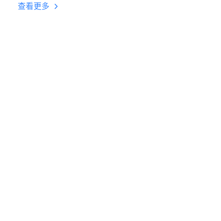
台挂机 按键设置教程
查看更多