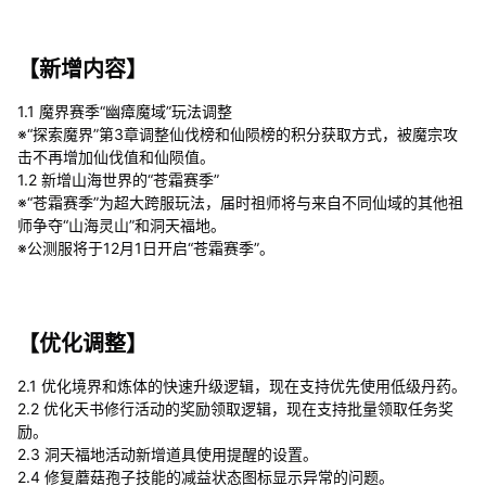
【新增内容】
1.1 魔界赛季“幽瘴魔域”玩法调整
※“探索魔界”第3章调整仙伐榜和仙陨榜的积分获取方式，被魔宗攻
击不再增加仙伐值和仙陨值。
1.2 新增山海世界的“苍霜赛季”
※“苍霜赛季”为超大跨服玩法，届时祖师将与来自不同仙域的其他祖
师争夺“山海灵山”和洞天福地。
※公测服将于12月1日开启“苍霜赛季”。
【优化调整】
2.1 优化境界和炼体的快速升级逻辑，现在支持优先使用低级丹药。
2.2 优化天书修行活动的奖励领取逻辑，现在支持批量领取任务奖
励。
2.3 洞天福地活动新增道具使用提醒的设置。
2.4 修复蘑菇孢子技能的减益状态图标显示异常的问题。