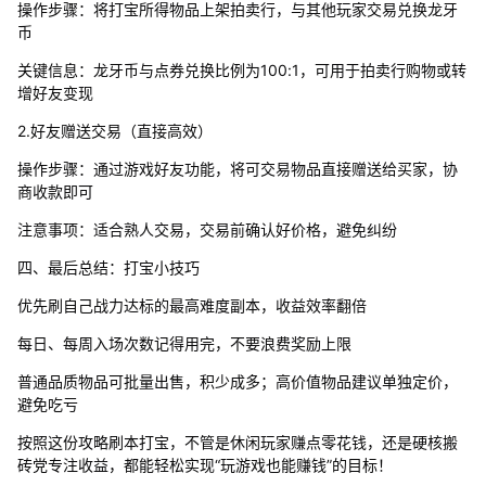
操作步骤：将打宝所得物品上架拍卖行，与其他玩家交易兑换龙牙
币
关键信息：龙牙币与点券兑换比例为100:1，可用于拍卖行购物或转
增好友变现
2.好友赠送交易（直接高效）
操作步骤：通过游戏好友功能，将可交易物品直接赠送给买家，协
商收款即可
注意事项：适合熟人交易，交易前确认好价格，避免纠纷
四、最后总结：打宝小技巧
优先刷自己战力达标的最高难度副本，收益效率翻倍
每日、每周入场次数记得用完，不要浪费奖励上限
普通品质物品可批量出售，积少成多；高价值物品建议单独定价，
避免吃亏
按照这份攻略刷本打宝，不管是休闲玩家赚点零花钱，还是硬核搬
砖党专注收益，都能轻松实现“玩游戏也能赚钱”的目标！