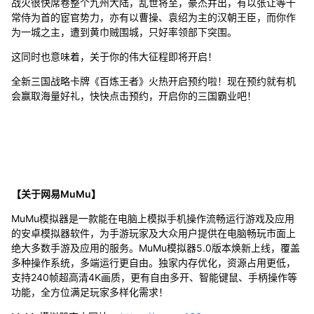
战火很快席卷整个九州大陆，乱世将至，豪杰并出，有以张让等十
常侍为首的宦官势力，亦有以曹操、袁绍为主的汉朝王臣，而你作
为一城之主，遭到黄巾贼围城，只好率领部下突围。
这同时也意味着，关于你的伟大征程即将开启！
全新三国战略卡牌《百炼王者》火热开启预约啦！现在预约就有机
会赢取海量好礼，快快点击预约，开启你的三国霸业吧！
【关于网易MuMu】
MuMu模拟器是一款能在电脑上模拟手机操作流畅运行游戏及应用
的安卓模拟器软件，为手游玩家及大众用户提供在电脑畅玩市面上
绝大多数手游及应用的服务。MuMu模拟器5.0版本焕新上线，覆盖
多种操作系统，多端运行更自由。独家内存优化，资源占用更低，
支持240帧超高清4K画质，更有自由多开、智能键鼠、手柄操作等
功能，全方位满足玩家多样化需求！