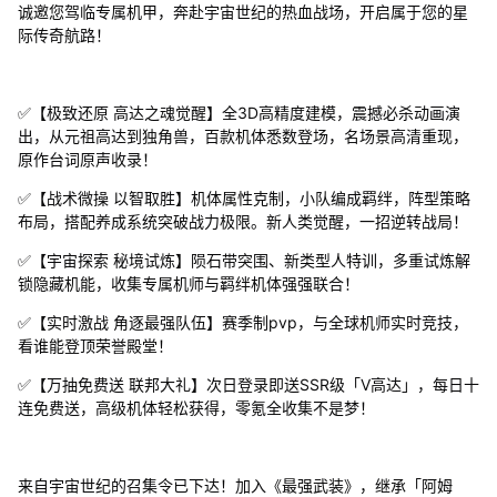
诚邀您驾临专属机甲，奔赴宇宙世纪的热血战场，开启属于您的星
际传奇航路！
✅【极致还原 高达之魂觉醒】全3D高精度建模，震撼必杀动画演
出，从元祖高达到独角兽，百款机体悉数登场，名场景高清重现，
原作台词原声收录！
✅【战术微操 以智取胜】机体属性克制，小队编成羁绊，阵型策略
布局，搭配养成系统突破战力极限。新人类觉醒，一招逆转战局！
✅【宇宙探索 秘境试炼】陨石带突围、新类型人特训，多重试炼解
锁隐藏机能，收集专属机师与羁绊机体强强联合！
✅【实时激战 角逐最强队伍】赛季制pvp，与全球机师实时竞技，
看谁能登顶荣誉殿堂！
✅【万抽免费送 联邦大礼】次日登录即送SSR级「V高达」，每日十
连免费送，高级机体轻松获得，零氪全收集不是梦！
来自宇宙世纪的召集令已下达！加入《最强武装》，继承「阿姆