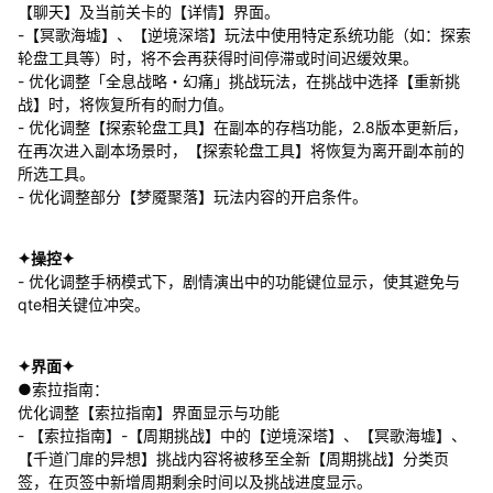
【聊天】及当前关卡的【详情】界面。
-【冥歌海墟】、【逆境深塔】玩法中使用特定系统功能（如：探索
轮盘工具等）时，将不会再获得时间停滞或时间迟缓效果。
- 优化调整「全息战略・幻痛」挑战玩法，在挑战中选择【重新挑
战】时，将恢复所有的耐力值。
- 优化调整【探索轮盘工具】在副本的存档功能，2.8版本更新后，
在再次进入副本场景时，【探索轮盘工具】将恢复为离开副本前的
所选工具。
- 优化调整部分【梦魇聚落】玩法内容的开启条件。
✦操控✦
- 优化调整手柄模式下，剧情演出中的功能键位显示，使其避免与
qte相关键位冲突。
✦界面✦
●索拉指南：
优化调整【索拉指南】界面显示与功能
- 【索拉指南】-【周期挑战】中的【逆境深塔】、【冥歌海墟】、
【千道门扉的异想】挑战内容将被移至全新【周期挑战】分类页
签，在页签中新增周期剩余时间以及挑战进度显示。