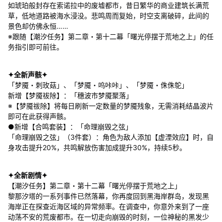
如琥珀般封存在索诺拉中的废墟都市，昔日繁华的商业建筑长满荒
草，低地道路被海水浸没。悲鸣周而复始，时空支离破碎，此间的
景色却仿佛永恒……
※跟随【潮汐任务】第二章・第十二幕「曙光停摆于荒地之上」的任
务指引即可前往。
✦全新声骸✦
「梦魇・刺玫菇」、「梦魇・呜咔咔」、「梦魇・侏侏鸵」
新增【梦魇祓除】：「穗波市梦魇聚落」
※【梦魇祓除】将每日刷新一定数量的梦魇残象，无需消耗结晶波片
即可在此获得声骸。
●新增【合鸣套装】：「命理崩毁之弦」
「命理崩毁之弦」（3件套）：角色为敌人添加【虚湮效应】时，自
身攻击提升20%，共鸣解放伤害加成提升30%，持续5秒。
✦全新剧情✦
【潮汐任务】第二章・第十二幕「曙光停摆于荒地之上」
黎那汐塔的一系列事件已然落幕，你再度回到黑海岸群岛，发现黑
海岸正在探查近海区域的异常频率。在调查中，你意外来到了一座
动荡不安的荒废都市。在一切走向崩毁的时刻，一位神秘的黑发少