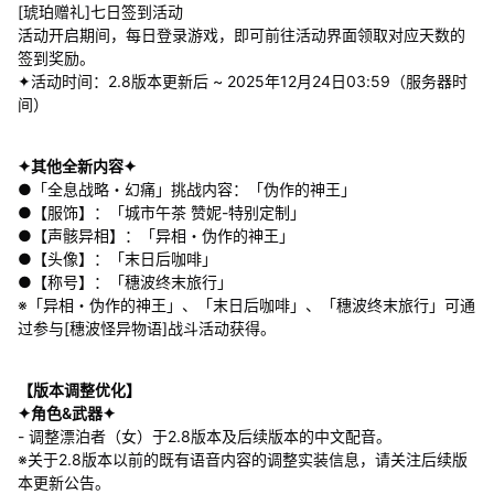
[琥珀赠礼]七日签到活动
活动开启期间，每日登录游戏，即可前往活动界面领取对应天数的
签到奖励。
✦活动时间：2.8版本更新后 ~ 2025年12月24日03:59（服务器时
间）
✦其他全新内容✦
●「全息战略・幻痛」挑战内容：「伪作的神王」
●【服饰】：「城市午茶 赞妮-特别定制」
●【声骸异相】：「异相・伪作的神王」
●【头像】：「末日后咖啡」
●【称号】：「穗波终末旅行」
※「异相・伪作的神王」、「末日后咖啡」、「穗波终末旅行」可通
过参与[穗波怪异物语]战斗活动获得。
【版本调整优化】
✦角色&武器✦
- 调整漂泊者（女）于2.8版本及后续版本的中文配音。
※关于2.8版本以前的既有语音内容的调整实装信息，请关注后续版
本更新公告。