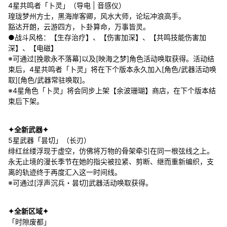
4星共鸣者「卜灵」（导电 | 音感仪）
瑝珑梦州方士，黑海岸客卿，风水大师，论坛冲浪高手。
豁达开朗，云游四方，卜卦算命，万事皆灵。
●战斗风格：【生存治疗】、【伤害加深】、【共鸣技能伤害加
深】、【电磁】
※可通过[挽歌永不落幕]以及[映海之梦]角色活动唤取获得。活动结
束后，4星共鸣者「卜灵」将在下个版本永久加入[角色/武器活动唤
取][角色/武器常驻唤取]。
※4星角色「卜灵」将会同步上架【余波珊瑚】商店，在下个版本结
束后下架。
✦全新武器✦
5星武器「昙切」（长刃）
绯红丝缕浮现于虚空，仿佛将万物的骨架牵引在同一根弦线之上。
永无止境的漫长季节在她的指尖被拉紧、剪断、继而重新编织，支
离的轨迹终于再度汇入这一时间线。
※可通过[浮声沉兵・昙切]武器活动唤取获得。
✦全新区域✦
「时隙废都」