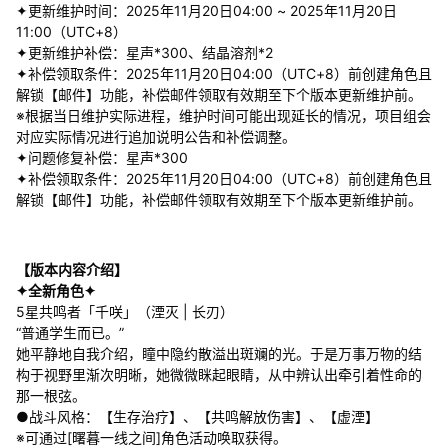
✦更新维护时间：2025年11月20日04:00 ~ 2025年11月20日
11:00（UTC+8）
✦更新维护补偿：星声*300、结晶溶剂*2
✦补偿领取条件：2025年11月20日04:00（UTC+8）前创建角色且
解锁【邮件】功能，补偿邮件领取有效期至下个版本更新维护前。
※根据当日维护实际进程，维护时间可能出现延长的情况，项目组会
对应实际情况进行追加说明公告和补偿调整。
✦问题修复补偿：星声*300
✦补偿领取条件：2025年11月20日04:00（UTC+8）前创建角色且
解锁【邮件】功能，补偿邮件领取有效期至下个版本更新维护前。
【版本内容介绍】
✦全新角色✦
5星共鸣者「千咲」（湮灭 | 长刃）
“普通学生而已。”
她平静地自我介绍，瞳中隐约散溢出斑斓的光。于是万事万物的结
构于视野里渐次明晰，她微微眯起眼睛，从中辨认出牵引着性命的
那一根弦。
●战斗风格：【生存治疗】、【共鸣解放伤害】、【虚湮】
※可通过[曙暮一线之间]角色活动唤取获得。