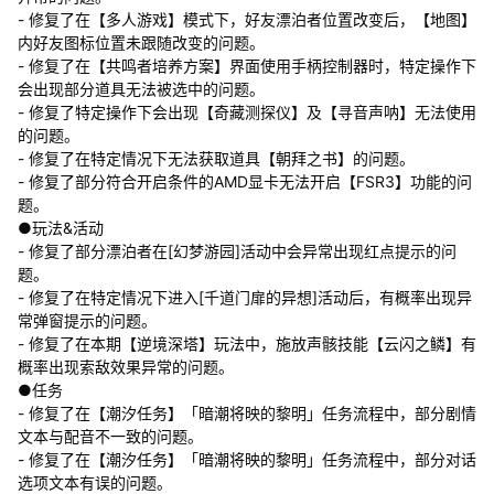
- 修复了在【多人游戏】模式下，好友漂泊者位置改变后，【地图】
内好友图标位置未跟随改变的问题。
- 修复了在【共鸣者培养方案】界面使用手柄控制器时，特定操作下
会出现部分道具无法被选中的问题。
- 修复了特定操作下会出现【奇藏测探仪】及【寻音声呐】无法使用
的问题。
- 修复了在特定情况下无法获取道具【朝拜之书】的问题。
- 修复了部分符合开启条件的AMD显卡无法开启【FSR3】功能的问
题。
●玩法&活动
- 修复了部分漂泊者在[幻梦游园]活动中会异常出现红点提示的问
题。
- 修复了在特定情况下进入[千道门扉的异想]活动后，有概率出现异
常弹窗提示的问题。
- 修复了在本期【逆境深塔】玩法中，施放声骸技能【云闪之鳞】有
概率出现索敌效果异常的问题。
●任务
- 修复了在【潮汐任务】「暗潮将映的黎明」任务流程中，部分剧情
文本与配音不一致的问题。
- 修复了在【潮汐任务】「暗潮将映的黎明」任务流程中，部分对话
选项文本有误的问题。