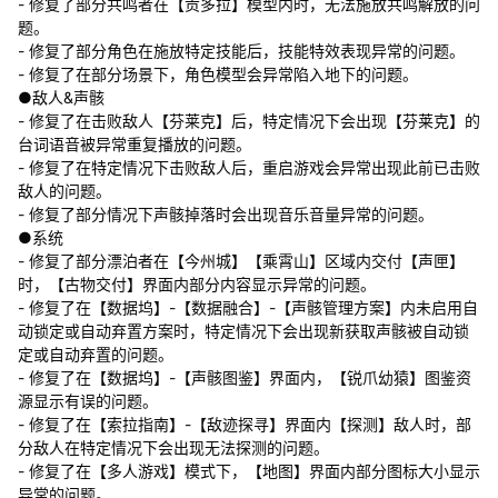
- 修复了部分共鸣者在【贡多拉】模型内时，无法施放共鸣解放的问
题。
- 修复了部分角色在施放特定技能后，技能特效表现异常的问题。
- 修复了在部分场景下，角色模型会异常陷入地下的问题。
●敌人&声骸
- 修复了在击败敌人【芬莱克】后，特定情况下会出现【芬莱克】的
台词语音被异常重复播放的问题。
- 修复了在特定情况下击败敌人后，重启游戏会异常出现此前已击败
敌人的问题。
- 修复了部分情况下声骸掉落时会出现音乐音量异常的问题。
●系统
- 修复了部分漂泊者在【今州城】【乘霄山】区域内交付【声匣】
时，【古物交付】界面内部分内容显示异常的问题。
- 修复了在【数据坞】-【数据融合】-【声骸管理方案】内未启用自
动锁定或自动弃置方案时，特定情况下会出现新获取声骸被自动锁
定或自动弃置的问题。
- 修复了在【数据坞】-【声骸图鉴】界面内，【锐爪幼猿】图鉴资
源显示有误的问题。
- 修复了在【索拉指南】-【敌迹探寻】界面内【探测】敌人时，部
分敌人在特定情况下会出现无法探测的问题。
- 修复了在【多人游戏】模式下，【地图】界面内部分图标大小显示
异常的问题。