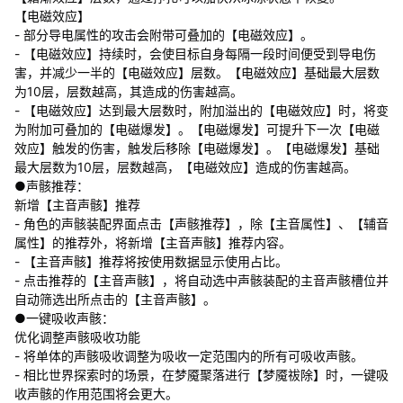
【电磁效应】
- 部分导电属性的攻击会附带可叠加的【电磁效应】。
- 【电磁效应】持续时，会使目标自身每隔一段时间便受到导电伤
害，并减少一半的【电磁效应】层数。【电磁效应】基础最大层数
为10层，层数越高，其造成的伤害越高。
- 【电磁效应】达到最大层数时，附加溢出的【电磁效应】时，将变
为附加可叠加的【电磁爆发】。【电磁爆发】可提升下一次【电磁
效应】触发的伤害，触发后移除【电磁爆发】。【电磁爆发】基础
最大层数为10层，层数越高，【电磁效应】造成的伤害越高。
●声骸推荐：
新增【主音声骸】推荐
- 角色的声骸装配界面点击【声骸推荐】，除【主音属性】、【辅音
属性】的推荐外，将新增【主音声骸】推荐内容。
- 【主音声骸】推荐将按使用数据显示使用占比。
- 点击推荐的【主音声骸】，将自动选中声骸装配的主音声骸槽位并
自动筛选出所点击的【主音声骸】。
●一键吸收声骸：
优化调整声骸吸收功能
- 将单体的声骸吸收调整为吸收一定范围内的所有可吸收声骸。
- 相比世界探索时的场景，在梦魇聚落进行【梦魇祓除】时，一键吸
收声骸的作用范围将会更大。