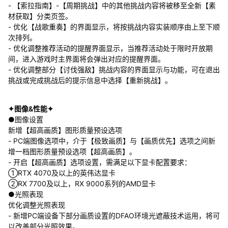
- 【索拉指南】-【周期挑战】中的其他挑战内容将被移至全新【素
材获取】分类页签。
- 优化【战歌重奏】的界面显示，将按挑战内容实装顺序由上至下顺
次排列。
- 优化调整推荐活动的提醒界面显示，当推荐活动处于限时开放期
间，进入游戏时主界面将会弹出对应的提醒界面。
- 优化调整部分【讨伐强敌】挑战内容的界面显示与功能，可在退出
挑战或完成挑战后的提示信息中选择【重新挑战】。
✦图像&性能✦
●图像设置
新增【超高画质】图形质量预设选项
- PC端图像选项中，介于【极致画质】与【画质优先】选项之间新
增一档图形质量预设选项【超高画质】。
- 开启【超高画质】选项设置，需满足以下显卡配置要求：
①RTX 4070及以上的英伟达显卡
②RX 7700及以上，RX 9000系列的AMD显卡
●光照表现
优化调整光照表现
- 新增PC端设备下部分画质设置的DFAO环境光遮蔽技术运用，将可
以改善部分光照效果。