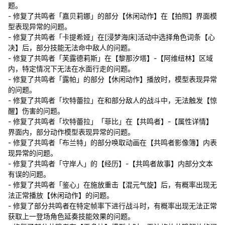
题。
- 修复了共鸣者「嘉贝莉娜」的部分【休闲动作】在【拍照】界面模
型表现异常的问题。
- 修复了共鸣者「卡提希娅」在[浸梦海床]活动中选择角色词条【心
决】后，部分技能无法命中敌人的问题。
- 修复了共鸣者「芙露德莉斯」在【黎那汐塔】-【阿维纽林】区域
内，特定情况下无法在水面行走的问题。
- 修复了共鸣者「露帕」的部分【休闲动作】播放时，模型表现异常
的问题。
- 修复了共鸣者「坎特蕾拉」在和部分敌人的战斗中，无法触发【惊
醒】伤害的问题。
- 修复了共鸣者「坎特蕾拉」「菲比」在【共鸣者】-【属性详情】
界面内，部分动作模型表现异常的问题。
- 修复了共鸣者「布兰特」的部分唤取动画在【共鸣者影像簿】内表
现异常的问题。
- 修复了共鸣者「守岸人」的【经历】-【共鸣者故事】内部分文本
有误的问题。
- 修复了共鸣者「鉴心」在施放重击【混元气旋】后，有概率出现无
法正常播放【休闲动作】的问题。
- 修复了部分共鸣者在特定帧率下进行战斗时，有概率出现无法正常
获取上一登场角色延奏技能效果的问题。