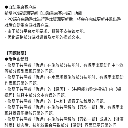
●自动重启客户端
新增PC端资源更新【自动重启客户端】功能
- PC端在启动游戏进行游戏资源更新后，将会在完成更新并退出游
戏后自动重启游戏客户端。
- 由于部分平台功能要求，将暂不支持该功能。
- 优化调整部分游戏设置及功能的描述文本。
【问题修复】
●角色＆武器
- 修复了共鸣者「仇远」在施放部分技能时，有概率出现动作中斗笠
等部分模型表现异常的问题。
- 修复了共鸣者「仇远」在水面场景施放部分技能时，有概率出现动
作表现异常的问题。
- 修复了共鸣者「仇远」的【经历】-【共鸣能力鉴定报告】内【镇
抚司】注释中部分文本有误的问题。
- 修复了共鸣者「仇远」的【冲刺】语音无法触发的问题。
- 修复了共鸣者「仇远」在施放共鸣解放【万均一断】后，有概率出
现背景音乐播放异常的问题。
- 修复了共鸣者「仇远」在施放共鸣解放【万钧一断】或进入【淋漓
醉墨】状态后，技能效果会导致部分【活动】界面显示异常的问