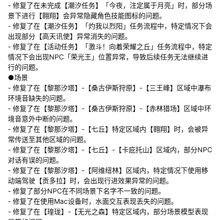
- 修复了在未完成【潮汐任务】「今夜，注定属于月亮」时，部分场
景下进行【翱翔】会异常隐藏角色技能图标的问题。
- 修复了在【潮汐任务】「灼我以烈阳」任务流程中，特定情况下会
出现部分【高天讯使】异常消失的问题。
- 修复了在【活动任务】「激斗！向着荣耀之丘」任务流程中，特定
情况下会出现NPC「荣光王」位置异常，导致后续任务无法继续进
行的问题。
●场景
- 修复了在【黎那汐塔】-【桑古伊斯狩原】-【三王峰】区域中瀑布
环境音缺失的问题。
- 修复了在【黎那汐塔】-【桑古伊斯狩原】-【赤林猎场】区域中环
境音意外中断的问题。
- 修复了在【黎那汐塔】-【七丘】特定区域内【翱翔】时，会被异
常传送至其他区域的问题。
- 修复了在【黎那汐塔】-【七丘】-【卡庇托山】区域内，部分NPC
对话有误的问题。
- 修复了在【黎那汐塔】-【阿维纽林】区域内，特定情况下使用移
动端驾驶【贡多拉】时，会出现行进效果异常的问题。
- 修复了部分NPC在不同场景下名字不一致的问题。
- 修复了在使用Mac设备时，水面交互表现丢失的问题。
- 修复了在【瑝珑】-【无光之森】特定区域内，部分场景模型表现