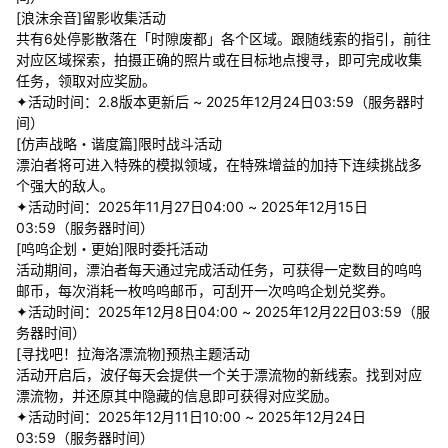
[浪沫余音]留影收集活动
共有6处停影散落在「时隙废都」各个区域。跟随线索的指引，前往
对应区域探索，拍摄正确的照片或在目标地点搜寻，即可完成收集
任务，领取对应奖励。
✦活动时间：2.8版本更新后 ~ 2025年12月24日03:59（服务器时
间）
[仿声战略・谐度篇]限时战斗活动
漂泊者将可进入特殊的模拟领域，在特殊增益的加持下连续挑战多
个强大的敌人。
✦活动时间：2025年11月27日04:00 ~ 2025年12月15日
03:59（服务器时间）
[呜呜企划・更始]限时委托活动
活动期间，漂泊者每天通过完成活动任务，可获得一定数目的呜呜
邮币，每次消耗一枚呜呜邮币，可刮开一次呜呜企划兑奖券。
✦活动时间：2025年12月8日04:00 ~ 2025年12月22日03:59（服
务器时间）
[寻找吧！拉海洛漂流物]预热主题活动
活动开启后，波仔每天会提供一个关于漂流物的新线索。找到对应
漂流物，并还原其中隐藏的信息即可获得对应奖励。
✦活动时间：2025年12月11日10:00 ~ 2025年12月24日
03:59（服务器时间）