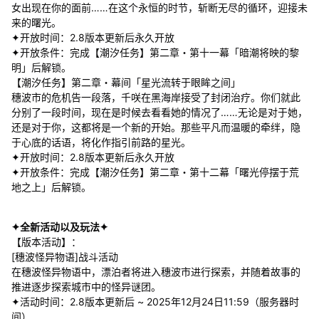
女出现在你的面前……在这个永恒的时节，斩断无尽的循环，迎接未
来的曙光。
✦开放时间：2.8版本更新后永久开放
✦开放条件：完成【潮汐任务】第二章・第十一幕「暗潮将映的黎
明」后解锁。
【潮汐任务】第二章・幕间「星光流转于眼眸之间」
穗波市的危机告一段落，千咲在黑海岸接受了封闭治疗。你们就此
分别了一段时间，现在是时候去看看她的情况了……无论是对于她，
还是对于你，这都将是一个新的开始。那些平凡而温暖的牵绊，隐
于心底的话语，将化作指引前路的星光。
✦开放时间：2.8版本更新后永久开放
✦开放条件：完成【潮汐任务】第二章・第十二幕「曙光停摆于荒
地之上」后解锁。
✦全新活动以及玩法✦
【版本活动】：
[穗波怪异物语]战斗活动
在穗波怪异物语中，漂泊者将进入穗波市进行探索，并随着故事的
推进逐步探索城市中的怪异谜团。
✦活动时间：2.8版本更新后 ~ 2025年12月24日11:59（服务器时
间）