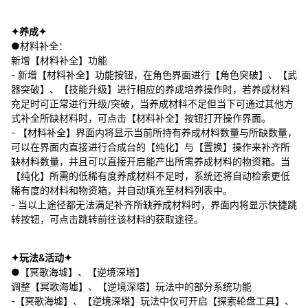
✦养成✦
●材料补全：
新增【材料补全】功能
- 新增【材料补全】功能按钮，在角色界面进行【角色突破】、【武
器突破】、【技能升级】进行相应的养成培养操作时，若养成材料
充足时可正常进行升级/突破，当养成材料不足但当下可通过其他方
式补全所缺材料时，可点击【材料补全】按钮打开操作界面。
- 【材料补全】界面内将显示当前所持有养成材料数量与所缺数量，
可以在界面内直接进行合成台的【纯化】与【置换】操作来补齐所
缺材料数量，并且可以直接开启能产出所需养成材料的物资箱。当
【纯化】所需的低稀有度养成材料不足时，系统还将自动检索更低
稀有度的材料和物资箱，并自动填充至材料列表中。
- 当以上途径都无法满足补齐所缺养成材料时，界面内将显示快捷跳
转按钮，可点击跳转前往该材料的获取途径。
✦玩法&活动✦
●【冥歌海墟】、【逆境深塔】
调整【冥歌海墟】、【逆境深塔】玩法中的部分系统功能
-【冥歌海墟】、【逆境深塔】玩法中仅可开启【探索轮盘工具】、